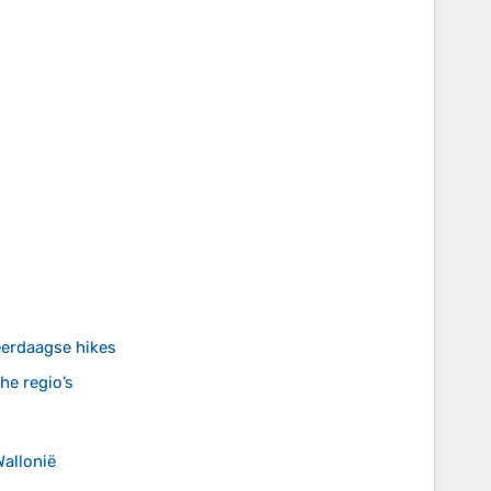
erdaagse hikes
he regio’s
allonië