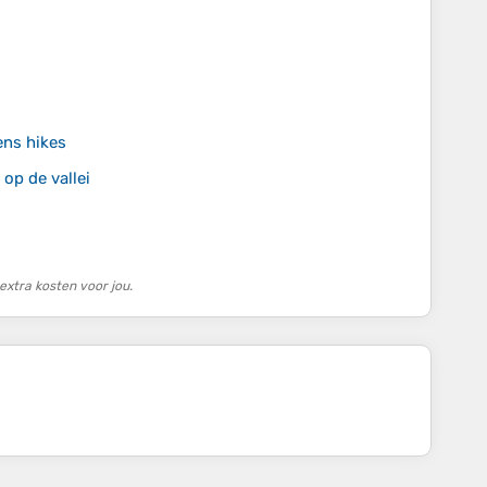
ens hikes
 op de vallei
xtra kosten voor jou.