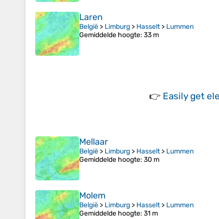
Laren
België
>
Limburg
>
Hasselt
>
Lummen
Gemiddelde hoogte
: 33 m
👉
Easily
get el
Mellaar
België
>
Limburg
>
Hasselt
>
Lummen
Gemiddelde hoogte
: 30 m
Molem
België
>
Limburg
>
Hasselt
>
Lummen
Gemiddelde hoogte
: 31 m