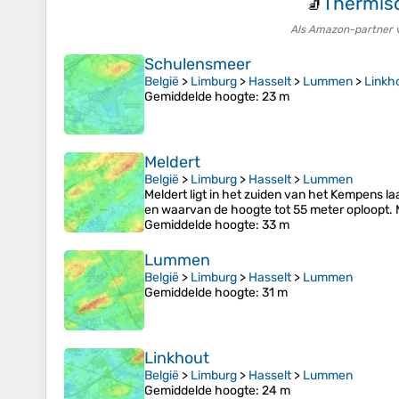
Thermis
🧦
Als Amazon-partner v
Schulensmeer
België
>
Limburg
>
Hasselt
>
Lummen
>
Linkh
Gemiddelde hoogte
: 23 m
Meldert
België
>
Limburg
>
Hasselt
>
Lummen
Meldert ligt in het zuiden van het Kempens la
en waarvan de hoogte tot 55 meter oploopt. Me
Gemiddelde hoogte
: 33 m
Lummen
België
>
Limburg
>
Hasselt
>
Lummen
Gemiddelde hoogte
: 31 m
Linkhout
België
>
Limburg
>
Hasselt
>
Lummen
Gemiddelde hoogte
: 24 m