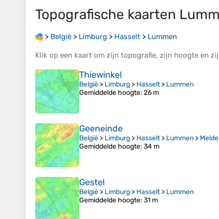
Topografische kaarten
Lumm
>
België
>
Limburg
>
Hasselt
>
Lummen
Klik op een
kaart
om zijn
topografie
, zijn
hoogte
en zi
Thiewinkel
België
>
Limburg
>
Hasselt
>
Lummen
Gemiddelde hoogte
: 26 m
Geeneinde
België
>
Limburg
>
Hasselt
>
Lummen
>
Melde
Gemiddelde hoogte
: 34 m
Gestel
België
>
Limburg
>
Hasselt
>
Lummen
Gemiddelde hoogte
: 31 m