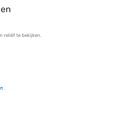
en
jn
reliëf
te bekijken.
rt