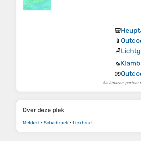
Heupt
🎒
Outdo
📱
Licht
🪑
Klamb
🦟
Outdo
🧤
Als Amazon-partner v
Over deze plek
Meldert
•
Schalbroek
•
Linkhout