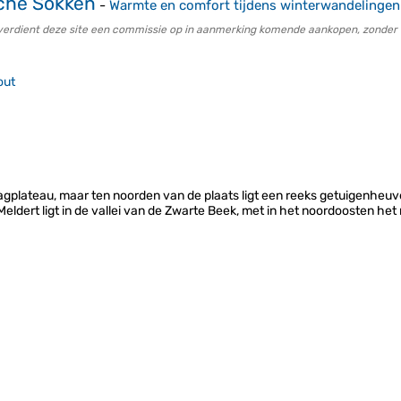
che Sokken
-
Warmte en comfort tijdens winterwandelingen
erdient deze site een commissie op in aanmerking komende aankopen, zonder e
out
agplateau, maar ten noorden van de plaats ligt een reeks getuigenheuve
ldert ligt in de vallei van de Zwarte Beek, met in het noordoosten het