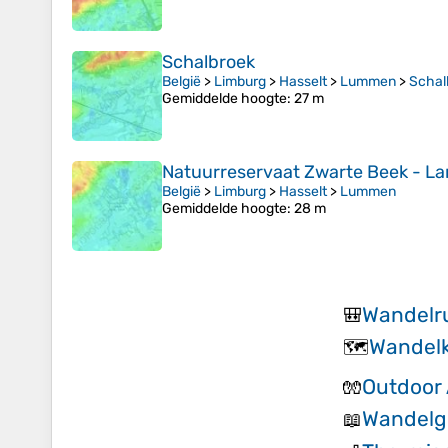
Schalbroek
België
>
Limburg
>
Hasselt
>
Lummen
>
Schal
Gemiddelde hoogte
: 27 m
Natuurreservaat Zwarte Beek - La
België
>
Limburg
>
Hasselt
>
Lummen
Gemiddelde hoogte
: 28 m
Wandelr
🎒
Wandelk
🗺️
Outdoor 
🧤
Wandelgi
📖