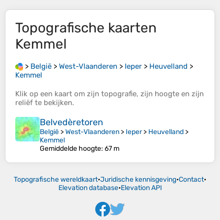
Topografische kaarten
Kemmel
>
België
>
West-Vlaanderen
>
Ieper
>
Heuvelland
>
Kemmel
Klik op een
kaart
om zijn
topografie
, zijn
hoogte
en zijn
reliëf
te bekijken.
Belvedèretoren
België
>
West-Vlaanderen
>
Ieper
>
Heuvelland
>
Kemmel
Gemiddelde hoogte
: 67 m
Topografische wereldkaart
•
Juridische kennisgeving
•
Contact
•
Elevation database
•
Elevation API