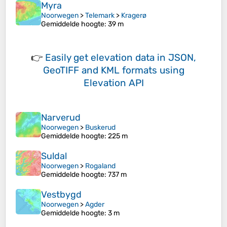
Myra
Noorwegen
>
Telemark
>
Kragerø
Gemiddelde hoogte
: 39 m
👉
Easily
get elevation data in JSON,
GeoTIFF and KML formats
using
Elevation API
Narverud
Noorwegen
>
Buskerud
Gemiddelde hoogte
: 225 m
Suldal
Noorwegen
>
Rogaland
Gemiddelde hoogte
: 737 m
Vestbygd
Noorwegen
>
Agder
Gemiddelde hoogte
: 3 m