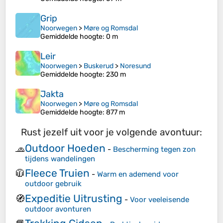
Grip
Noorwegen
>
Møre og Romsdal
Gemiddelde hoogte
: 0 m
Leir
Noorwegen
>
Buskerud
>
Noresund
Gemiddelde hoogte
: 230 m
Jakta
Noorwegen
>
Møre og Romsdal
Gemiddelde hoogte
: 877 m
Rust jezelf uit voor je volgende avontuur:
Outdoor Hoeden
🧢
-
Bescherming tegen zon
tijdens wandelingen
Fleece Truien
🧥
-
Warm en ademend voor
outdoor gebruik
Expeditie Uitrusting
🧭
-
Voor veeleisende
outdoor avonturen