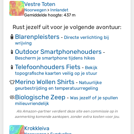
Vestre Toten
Noorwegen
>
Innlandet
Gemiddelde hoogte
: 437 m
Rust jezelf uit voor je volgende avontuur:
Blarenpleisters
🧴
-
Directe verlichting bij
wrijving
Outdoor Smartphonehouders
📱
-
Bescherm je smartphone tijdens hikes
Telefoonhouders Fiets
📱
-
Bekijk
topografische kaarten veilig op je stuur
Merino Wollen Shirts
👕
-
Natuurlijke
geurbestrijding en temperatuurregeling
Biologische Zeep
🧼
-
Was jezelf of je spullen
milieuvriendelijk
Als Amazon-partner verdient deze site een commissie op in
aanmerking komende aankopen, zonder extra kosten voor jou.
Krokkleiva