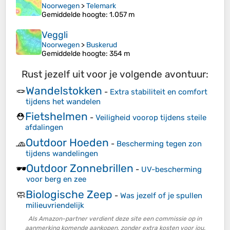
Noorwegen
>
Telemark
Gemiddelde hoogte
: 1.057 m
Veggli
Noorwegen
>
Buskerud
Gemiddelde hoogte
: 354 m
Rust jezelf uit voor je volgende avontuur:
Wandelstokken
🪢
-
Extra stabiliteit en comfort
tijdens het wandelen
Fietshelmen
⛑️
-
Veiligheid voorop tijdens steile
afdalingen
Outdoor Hoeden
🧢
-
Bescherming tegen zon
tijdens wandelingen
Outdoor Zonnebrillen
🕶️
-
UV-bescherming
voor berg en zee
Biologische Zeep
🧼
-
Was jezelf of je spullen
milieuvriendelijk
Als Amazon-partner verdient deze site een commissie op in
aanmerking komende aankopen, zonder extra kosten voor jou.