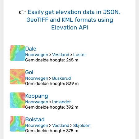
👉
Easily
get elevation data in JSON,
GeoTIFF and KML formats
using
Elevation API
Dale
Noorwegen
>
Vestland
>
Luster
Gemiddelde hoogte
: 265 m
Gol
Noorwegen
>
Buskerud
Gemiddelde hoogte
: 839 m
Koppang
Noorwegen
>
Innlandet
Gemiddelde hoogte
: 392 m
Bolstad
Noorwegen
>
Vestland
>
Skjolden
Gemiddelde hoogte
: 378 m