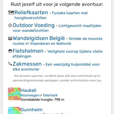
Rust jezelf uit voor je volgende avontuur:
Reliefkaarten
🗺️
-
Fysieke kaarten met
hoogteverschillen
Outdoor Voeding
🍲
-
Lichtgewicht maaltijden
voor wandeltochten
Wandelgidsen België
📖
-
Ontdek de mooiste
routes in Vlaanderen en Wallonië
Fietshelmen
⛑️
-
Veiligheid voorop tijdens steile
afdalingen
Zakmessen
🔪
-
Een veelzijdig hulpmiddel voor
elke avonturier
Als Amazon-partner verdient deze site een commissie op in
aanmerking komende aankopen, zonder extra kosten voor jou.
Haukeli
Noorwegen
>
Telemark
Gemiddelde hoogte
: 798 m
Gunnheim