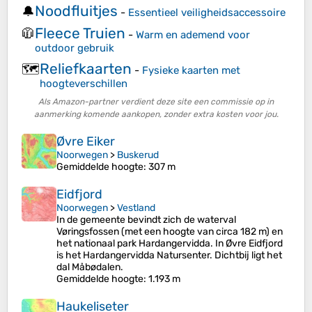
Noodfluitjes
🔔
-
Essentieel veiligheidsaccessoire
Fleece Truien
🧥
-
Warm en ademend voor
outdoor gebruik
Reliefkaarten
🗺️
-
Fysieke kaarten met
hoogteverschillen
Als Amazon-partner verdient deze site een commissie op in
aanmerking komende aankopen, zonder extra kosten voor jou.
Øvre Eiker
Noorwegen
>
Buskerud
Gemiddelde hoogte
: 307 m
Eidfjord
Noorwegen
>
Vestland
In de gemeente bevindt zich de waterval
Vøringsfossen (met een hoogte van circa 182 m) en
het nationaal park Hardangervidda. In Øvre Eidfjord
is het Hardangervidda Natursenter. Dichtbij ligt het
dal Måbødalen.
Gemiddelde hoogte
: 1.193 m
Haukeliseter