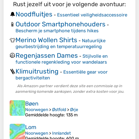
Rust jezelf uit voor je volgende avontuur:
Noodfluitjes
🔔
-
Essentieel veiligheidsaccessoire
Outdoor Smartphonehouders
📱
-
Bescherm je smartphone tijdens hikes
Merino Wollen Shirts
👕
-
Natuurlijke
geurbestrijding en temperatuurregeling
Regenjassen Dames
🧥
-
Stijlvolle en
functionele regenkleding voor wandelaars
Klimuitrusting
🪜
-
Essentiële gear voor
bergactiviteiten
Als Amazon-partner verdient deze site een commissie op in
aanmerking komende aankopen, zonder extra kosten voor jou.
Bøen
Noorwegen
>
Østfold
>
Ørje
Gemiddelde hoogte
: 135 m
Lom
Noorwegen
>
Innlandet
Gemiddelde hoogte
: 600 m