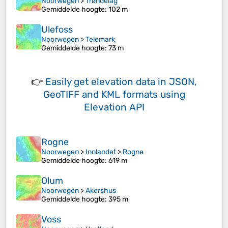
Noorwegen
>
Trøndelag
Gemiddelde hoogte
: 102 m
Ulefoss
Noorwegen
>
Telemark
Gemiddelde hoogte
: 73 m
👉
Easily
get elevation data in JSON,
GeoTIFF and KML formats
using
Elevation API
Rogne
Noorwegen
>
Innlandet
>
Rogne
Gemiddelde hoogte
: 619 m
Olum
Noorwegen
>
Akershus
Gemiddelde hoogte
: 395 m
Voss