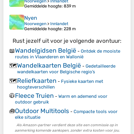
Noorwegen
>
Innlandet
Gemiddelde hoogte
: 839 m
Nyen
Noorwegen
>
Innlandet
Gemiddelde hoogte
: 228 m
Rust jezelf uit voor je volgende avontuur:
Wandelgidsen België
📖
-
Ontdek de mooiste
routes in Vlaanderen en Wallonië
Wandelkaarten België
🗺️
-
Gedetailleerde
wandelkaarten voor Belgische regio’s
Reliefkaarten
🗺️
-
Fysieke kaarten met
hoogteverschillen
Fleece Truien
🧥
-
Warm en ademend voor
outdoor gebruik
Outdoor Multitools
🧰
-
Compacte tools voor
elke situatie
Als Amazon-partner verdient deze site een commissie op in
aanmerking komende aankopen, zonder extra kosten voor jou.