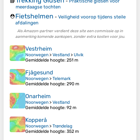
Trekking Gidsen
📘
-
Praktische gidsen voor
meerdaagse tochten
Fietshelmen
⛑️
-
Veiligheid voorop tijdens steile
afdalingen
Als Amazon-partner verdient deze site een commissie op in
aanmerking komende aankopen, zonder extra kosten voor jou.
Vestrheim
Noorwegen
>
Vestland
>
Ulvik
Gemiddelde hoogte
: 251 m
Fjågesund
Noorwegen
>
Telemark
Gemiddelde hoogte
: 290 m
Onarheim
Noorwegen
>
Vestland
Gemiddelde hoogte
: 92 m
Kopperå
Noorwegen
>
Trøndelag
Gemiddelde hoogte
: 352 m