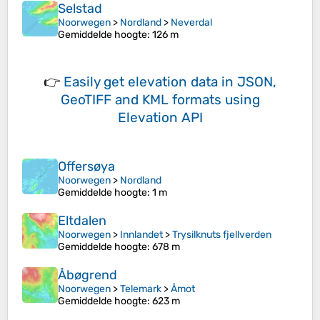
Selstad
Noorwegen
>
Nordland
>
Neverdal
Gemiddelde hoogte
: 126 m
👉
Easily
get elevation data in JSON,
GeoTIFF and KML formats
using
Elevation API
Offersøya
Noorwegen
>
Nordland
Gemiddelde hoogte
: 1 m
Eltdalen
Noorwegen
>
Innlandet
>
Trysilknuts fjellverden
Gemiddelde hoogte
: 678 m
Åbøgrend
Noorwegen
>
Telemark
>
Åmot
Gemiddelde hoogte
: 623 m