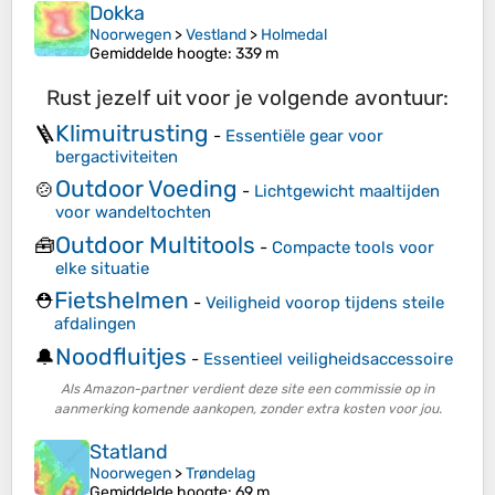
Dokka
Noorwegen
>
Vestland
>
Holmedal
Gemiddelde hoogte
: 339 m
Rust jezelf uit voor je volgende avontuur:
Klimuitrusting
🪜
-
Essentiële gear voor
bergactiviteiten
Outdoor Voeding
🍲
-
Lichtgewicht maaltijden
voor wandeltochten
Outdoor Multitools
🧰
-
Compacte tools voor
elke situatie
Fietshelmen
⛑️
-
Veiligheid voorop tijdens steile
afdalingen
Noodfluitjes
🔔
-
Essentieel veiligheidsaccessoire
Als Amazon-partner verdient deze site een commissie op in
aanmerking komende aankopen, zonder extra kosten voor jou.
Statland
Noorwegen
>
Trøndelag
Gemiddelde hoogte
: 69 m