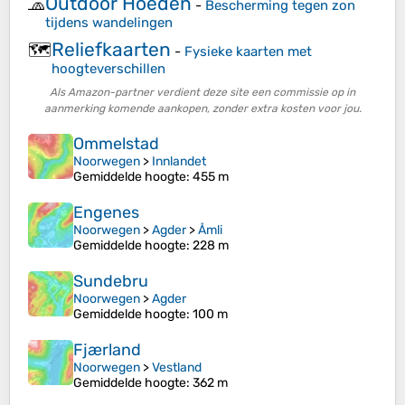
Outdoor Hoeden
🧢
-
Bescherming tegen zon
tijdens wandelingen
Reliefkaarten
🗺️
-
Fysieke kaarten met
hoogteverschillen
Als Amazon-partner verdient deze site een commissie op in
aanmerking komende aankopen, zonder extra kosten voor jou.
Ommelstad
Noorwegen
>
Innlandet
Gemiddelde hoogte
: 455 m
Engenes
Noorwegen
>
Agder
>
Åmli
Gemiddelde hoogte
: 228 m
Sundebru
Noorwegen
>
Agder
Gemiddelde hoogte
: 100 m
Fjærland
Noorwegen
>
Vestland
Gemiddelde hoogte
: 362 m