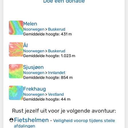
Doe een donatie
Melen
Noorwegen
>
Buskerud
Gemiddelde hoogte
: 431 m
Ål
Noorwegen
>
Buskerud
Gemiddelde hoogte
: 1.023 m
Sjusjøen
Noorwegen
>
Innlandet
Gemiddelde hoogte
: 854 m
Frekhaug
Noorwegen
>
Vestland
Gemiddelde hoogte
: 44 m
Rust jezelf uit voor je volgende avontuur:
Fietshelmen
⛑️
-
Veiligheid voorop tijdens steile
afdalingen