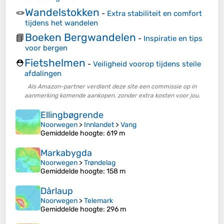
Wandelstokken
🪢
-
Extra stabiliteit en comfort
tijdens het wandelen
Boeken Bergwandelen
📘
-
Inspiratie en tips
voor bergen
Fietshelmen
⛑️
-
Veiligheid voorop tijdens steile
afdalingen
Als Amazon-partner verdient deze site een commissie op in
aanmerking komende aankopen, zonder extra kosten voor jou.
Ellingbøgrende
Noorwegen
>
Innlandet
>
Vang
Gemiddelde hoogte
: 619 m
Markabygda
Noorwegen
>
Trøndelag
Gemiddelde hoogte
: 158 m
Dårlaup
Noorwegen
>
Telemark
Gemiddelde hoogte
: 296 m