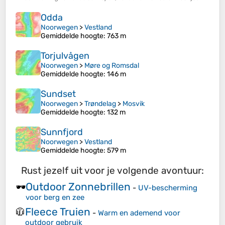
Odda
Noorwegen
>
Vestland
Gemiddelde hoogte
: 763 m
Torjulvågen
Noorwegen
>
Møre og Romsdal
Gemiddelde hoogte
: 146 m
Sundset
Noorwegen
>
Trøndelag
>
Mosvik
Gemiddelde hoogte
: 132 m
Sunnfjord
Noorwegen
>
Vestland
Gemiddelde hoogte
: 579 m
Rust jezelf uit voor je volgende avontuur:
Outdoor Zonnebrillen
🕶️
-
UV-bescherming
voor berg en zee
Fleece Truien
🧥
-
Warm en ademend voor
outdoor gebruik