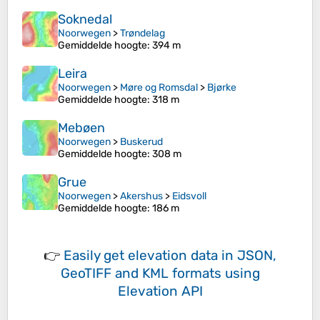
Soknedal
Noorwegen
>
Trøndelag
Gemiddelde hoogte
: 394 m
Leira
Noorwegen
>
Møre og Romsdal
>
Bjørke
Gemiddelde hoogte
: 318 m
Mebøen
Noorwegen
>
Buskerud
Gemiddelde hoogte
: 308 m
Grue
Noorwegen
>
Akershus
>
Eidsvoll
Gemiddelde hoogte
: 186 m
👉
Easily
get elevation data in JSON,
GeoTIFF and KML formats
using
Elevation API