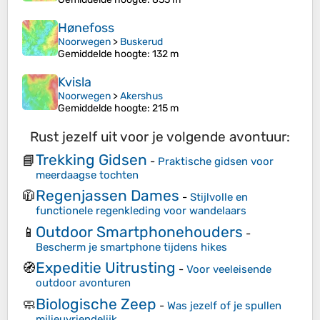
Hønefoss
Noorwegen
>
Buskerud
Gemiddelde hoogte
: 132 m
Kvisla
Noorwegen
>
Akershus
Gemiddelde hoogte
: 215 m
Rust jezelf uit voor je volgende avontuur:
Trekking Gidsen
📘
-
Praktische gidsen voor
meerdaagse tochten
Regenjassen Dames
🧥
-
Stijlvolle en
functionele regenkleding voor wandelaars
Outdoor Smartphonehouders
📱
-
Bescherm je smartphone tijdens hikes
Expeditie Uitrusting
🧭
-
Voor veeleisende
outdoor avonturen
Biologische Zeep
🧼
-
Was jezelf of je spullen
milieuvriendelijk