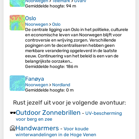
Noorwegen
>
Telemark
>
Gvarv
Gemiddelde hoogte
: 94 m
Oslo
Noorwegen
>
Oslo
De centrale ligging van Oslo in het politieke, culturele
en economische leven van Noorwegen blijft voor
controversie en wrijving zorgen. Verschillende
pogingen om te decentraliseren hebben geen
merkbare verandering opgeleverd in de laatste
eeuw. Continuering van het beleid is een van de
belangrijkste oorzaken…
Gemiddelde hoogte
: 186 m
Fanøya
Noorwegen
>
Nordland
Gemiddelde hoogte
: 0 m
Rust jezelf uit voor je volgende avontuur:
Outdoor Zonnebrillen
🕶️
-
UV-bescherming
voor berg en zee
Handwarmers
🥶
-
Voor koude
winterwandelingen in de Hoge Venen