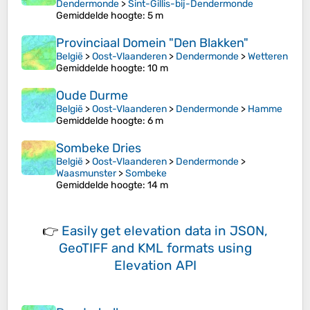
Dendermonde
>
Sint-Gillis-bij-Dendermonde
Gemiddelde hoogte
: 5 m
Provinciaal Domein "Den Blakken"
België
>
Oost-Vlaanderen
>
Dendermonde
>
Wetteren
Gemiddelde hoogte
: 10 m
Oude Durme
België
>
Oost-Vlaanderen
>
Dendermonde
>
Hamme
Gemiddelde hoogte
: 6 m
Sombeke Dries
België
>
Oost-Vlaanderen
>
Dendermonde
>
Waasmunster
>
Sombeke
Gemiddelde hoogte
: 14 m
👉
Easily
get elevation data in JSON,
GeoTIFF and KML formats
using
Elevation API