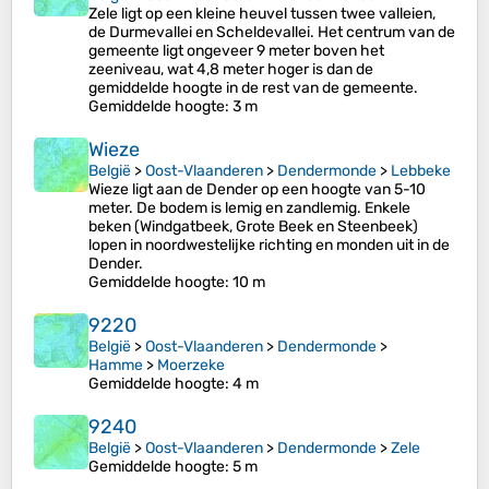
Zele ligt op een kleine heuvel tussen twee valleien,
de Durmevallei en Scheldevallei. Het centrum van de
gemeente ligt ongeveer 9 meter boven het
zeeniveau, wat 4,8 meter hoger is dan de
gemiddelde hoogte in de rest van de gemeente.
Gemiddelde hoogte
: 3 m
Wieze
België
>
Oost-Vlaanderen
>
Dendermonde
>
Lebbeke
Wieze ligt aan de Dender op een hoogte van 5-10
meter. De bodem is lemig en zandlemig. Enkele
beken (Windgatbeek, Grote Beek en Steenbeek)
lopen in noordwestelijke richting en monden uit in de
Dender.
Gemiddelde hoogte
: 10 m
9220
België
>
Oost-Vlaanderen
>
Dendermonde
>
Hamme
>
Moerzeke
Gemiddelde hoogte
: 4 m
9240
België
>
Oost-Vlaanderen
>
Dendermonde
>
Zele
Gemiddelde hoogte
: 5 m