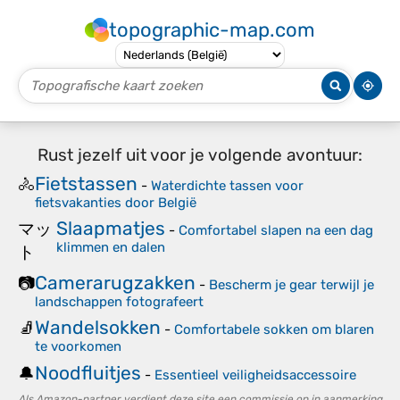
topographic-map.com
Rust jezelf uit voor je volgende avontuur:
Fietstassen
🚴
-
Waterdichte tassen voor
fietsvakanties door België
Slaapmatjes
マッ
-
Comfortabel slapen na een dag
klimmen en dalen
ト
Camerarugzakken
📷
-
Bescherm je gear terwijl je
landschappen fotografeert
Wandelsokken
🧦
-
Comfortabele sokken om blaren
te voorkomen
Noodfluitjes
🔔
-
Essentieel veiligheidsaccessoire
Als Amazon-partner verdient deze site een commissie op in aanmerking