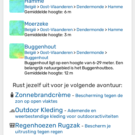
Hamme
België
>
Oost-Vlaanderen
>
Dendermonde
>
Hamme
Gemiddelde hoogte
: 6 m
Moerzeke
België
>
Oost-Vlaanderen
>
Dendermonde
>
Hamme
Gemiddelde hoogte
: 3 m
Buggenhout
België
>
Oost-Vlaanderen
>
Dendermonde
>
Buggenhout
Buggenhout ligt op een hoogte van 6-29 meter. Een
belangrijk natuurgebied is het Buggenhoutbos.
Gemiddelde hoogte
: 12 m
Rust jezelf uit voor je volgende avontuur:
Zonnebrandcrème
🧴
-
Bescherming tegen de
zon op open vlaktes
Outdoor Kleding
🧢
-
Ademende en
weerbestendige kleding voor outdooractiviteiten
Regenhoezen Rugzak
🎒
-
Bescherm je
uitrusting tegen regen