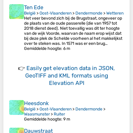
Ten Ede
België
>
Oost-Vlaanderen
>
Dendermonde
>
Wetteren
Het veer bevond zich bij de Brugstraat, ongeveer op
de plaats van de oude passerelle (die van 1957 tot
2018 dienst deed). Niet toevallig was dit ter hoogte
van de wijk Voorde, waarvan de naam erop wijst dat
bij deze plek de Schelde voorheen al het makkelijkst
over te steken was. In 1571 was er een brug…
Gemiddelde hoogte
: 6 m
👉
Easily
get elevation data in JSON,
GeoTIFF and KML formats
using
Elevation API
Heesdonk
België
>
Oost-Vlaanderen
>
Dendermonde
>
Waasmunster
>
Ruiter
Gemiddelde hoogte
: 9 m
Dauwstraat