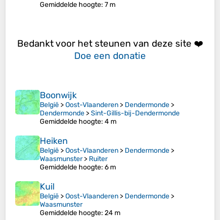
Gemiddelde hoogte
: 7 m
Bedankt voor het steunen van deze site ❤️
Doe een donatie
Boonwijk
België
>
Oost-Vlaanderen
>
Dendermonde
>
Dendermonde
>
Sint-Gillis-bij-Dendermonde
Gemiddelde hoogte
: 4 m
Heiken
België
>
Oost-Vlaanderen
>
Dendermonde
>
Waasmunster
>
Ruiter
Gemiddelde hoogte
: 6 m
Kuil
België
>
Oost-Vlaanderen
>
Dendermonde
>
Waasmunster
Gemiddelde hoogte
: 24 m