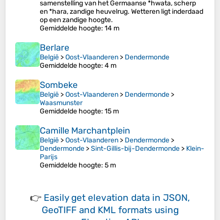
samenstelling van het Germaanse *hwata, scherp
en *hara, zandige heuvelrug. Wetteren ligt inderdaad
op een zandige hoogte.
Gemiddelde hoogte
: 14 m
Berlare
België
>
Oost-Vlaanderen
>
Dendermonde
Gemiddelde hoogte
: 4 m
Sombeke
België
>
Oost-Vlaanderen
>
Dendermonde
>
Waasmunster
Gemiddelde hoogte
: 15 m
Camille Marchantplein
België
>
Oost-Vlaanderen
>
Dendermonde
>
Dendermonde
>
Sint-Gillis-bij-Dendermonde
>
Klein-
Parijs
Gemiddelde hoogte
: 5 m
👉
Easily
get elevation data in JSON,
GeoTIFF and KML formats
using