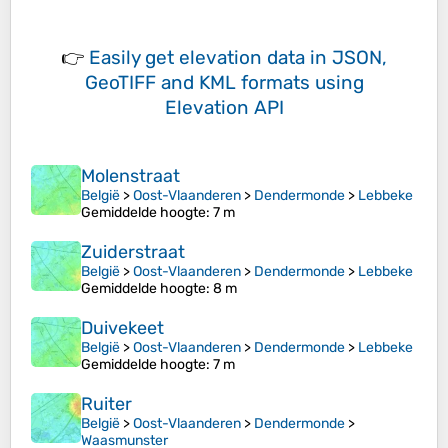
👉
Easily
get elevation data in JSON,
GeoTIFF and KML formats
using
Elevation API
Molenstraat
België
>
Oost-Vlaanderen
>
Dendermonde
>
Lebbeke
Gemiddelde hoogte
: 7 m
Zuiderstraat
België
>
Oost-Vlaanderen
>
Dendermonde
>
Lebbeke
Gemiddelde hoogte
: 8 m
Duivekeet
België
>
Oost-Vlaanderen
>
Dendermonde
>
Lebbeke
Gemiddelde hoogte
: 7 m
Ruiter
België
>
Oost-Vlaanderen
>
Dendermonde
>
Waasmunster