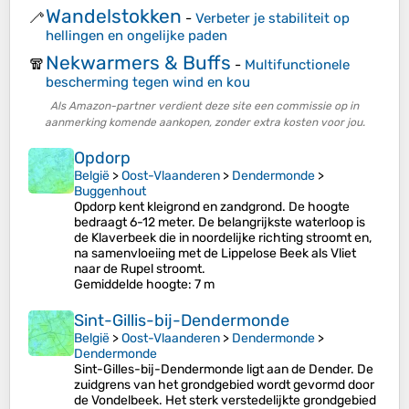
Wandelstokken
🦯
-
Verbeter je stabiliteit op
hellingen en ongelijke paden
Nekwarmers & Buffs
🧣
-
Multifunctionele
bescherming tegen wind en kou
Als Amazon-partner verdient deze site een commissie op in
aanmerking komende aankopen, zonder extra kosten voor jou.
Opdorp
België
>
Oost-Vlaanderen
>
Dendermonde
>
Buggenhout
Opdorp kent kleigrond en zandgrond. De hoogte
bedraagt 6-12 meter. De belangrijkste waterloop is
de Klaverbeek die in noordelijke richting stroomt en,
na samenvloeiing met de Lippelose Beek als Vliet
naar de Rupel stroomt.
Gemiddelde hoogte
: 7 m
Sint-Gillis-bij-Dendermonde
België
>
Oost-Vlaanderen
>
Dendermonde
>
Dendermonde
Sint-Gilles-bij-Dendermonde ligt aan de Dender. De
zuidgrens van het grondgebied wordt gevormd door
de Vondelbeek. Het sterk verstedelijkte grondgebied