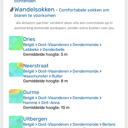
ochtenden
Wandelsokken
🧦
-
Comfortabele sokken om
blaren te voorkomen
Als Amazon-partner verdient deze site een commissie op in
aanmerking komende aankopen, zonder extra kosten voor jou.
Dries
België
>
Oost-Vlaanderen
>
Dendermonde
>
Lebbeke
>
Denderbelle
Gemiddelde hoogte
: 5 m
Neerstraat
België
>
Oost-Vlaanderen
>
Dendermonde
>
Waasmunster
>
Ruiter
Gemiddelde hoogte
: 8 m
Durme
België
>
Oost-Vlaanderen
>
Dendermonde
>
Hamme
>
Sint-Anna
Gemiddelde hoogte
: 10 m
Uitbergen
België
>
Oost-Vlaanderen
>
Dendermonde
>
Berlare