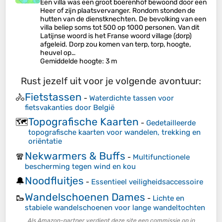
Een villa was een groot boerenhof bewoond door een
Heer of zijn plaatsvervanger. Rondom stonden de
hutten van de dienstknechten. De bevolking van een
villa beliep soms tot 500 op 1000 personen. Van dit
Latijnse woord is het Franse woord village (dorp)
afgeleid. Dorp zou komen van terp, torp, hoogte,
heuvel op…
Gemiddelde hoogte
: 3 m
Rust jezelf uit voor je volgende avontuur:
Fietstassen
🚴
-
Waterdichte tassen voor
fietsvakanties door België
Topografische Kaarten
🗺️
-
Gedetailleerde
topografische kaarten voor wandelen, trekking en
oriëntatie
Nekwarmers & Buffs
🧣
-
Multifunctionele
bescherming tegen wind en kou
Noodfluitjes
🔔
-
Essentieel veiligheidsaccessoire
Wandelschoenen Dames
🥾
-
Lichte en
stabiele wandelschoenen voor lange wandeltochten
Als Amazon-partner verdient deze site een commissie op in