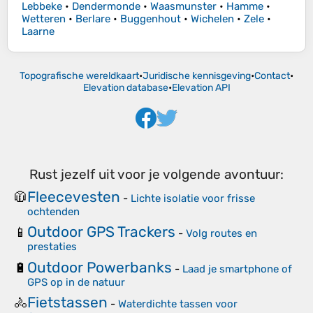
Lebbeke
•
Dendermonde
•
Waasmunster
•
Hamme
•
Wetteren
•
Berlare
•
Buggenhout
•
Wichelen
•
Zele
•
Laarne
Topografische wereldkaart
•
Juridische kennisgeving
•
Contact
•
Elevation database
•
Elevation API
Rust jezelf uit voor je volgende avontuur:
Fleecevesten
🧥
-
Lichte isolatie voor frisse
ochtenden
Outdoor GPS Trackers
📱
-
Volg routes en
prestaties
Outdoor Powerbanks
🔋
-
Laad je smartphone of
GPS op in de natuur
Fietstassen
🚴
-
Waterdichte tassen voor