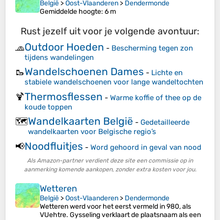
België
>
Oost-Vlaanderen
>
Dendermonde
Gemiddelde hoogte
: 6 m
Rust jezelf uit voor je volgende avontuur:
Outdoor Hoeden
🧢
-
Bescherming tegen zon
tijdens wandelingen
Wandelschoenen Dames
🥾
-
Lichte en
stabiele wandelschoenen voor lange wandeltochten
Thermosflessen
🍹
-
Warme koffie of thee op de
koude toppen
Wandelkaarten België
🗺️
-
Gedetailleerde
wandelkaarten voor Belgische regio’s
Noodfluitjes
📢
-
Word gehoord in geval van nood
Als Amazon-partner verdient deze site een commissie op in
aanmerking komende aankopen, zonder extra kosten voor jou.
Wetteren
België
>
Oost-Vlaanderen
>
Dendermonde
Wetteren werd voor het eerst vermeld in 980, als
VUehtre. Gysseling verklaart de plaatsnaam als een