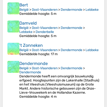
Bert
België
>
Oost-Vlaanderen
>
Dendermonde
>
Lebbeke
Gemiddelde hoogte
: 5 m
Damveld
België
>
Oost-Vlaanderen
>
Dendermonde
>
Lebbeke
>
Denderbelle
Gemiddelde hoogte
: 5 m
't Zonneken
België
>
Oost-Vlaanderen
>
Dendermonde
>
Lebbeke
Gemiddelde hoogte
: 17 m
Dendermonde
België
>
Oost-Vlaanderen
>
Dendermonde
>
Dendermonde
Dendermonde heeft een omvangrijk bouwkundig
erfgoed. Hoogtepunten zijn de Lakenhalle (Stadhuis)
en het Vleeshuis (Vleeshuismuseum) op de Grote
Markt. Andere historische gebouwen zijn de Onze-
Lieve-Vrouwekerk en de Hollandse Kazerne.
Gemiddelde hoogte
: 4 m