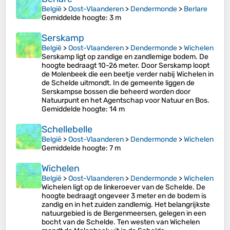
België
>
Oost-Vlaanderen
>
Dendermonde
>
Berlare
Gemiddelde hoogte
: 3 m
Serskamp
België
>
Oost-Vlaanderen
>
Dendermonde
>
Wichelen
Serskamp ligt op zandige en zandlemige bodem. De
hoogte bedraagt 10-26 meter. Door Serskamp loopt
de Molenbeek die een beetje verder nabij Wichelen in
de Schelde uitmondt. In de gemeente liggen de
Serskampse bossen die beheerd worden door
Natuurpunt en het Agentschap voor Natuur en Bos.
Gemiddelde hoogte
: 14 m
Schellebelle
België
>
Oost-Vlaanderen
>
Dendermonde
>
Wichelen
Gemiddelde hoogte
: 7 m
Wichelen
België
>
Oost-Vlaanderen
>
Dendermonde
>
Wichelen
Wichelen ligt op de linkeroever van de Schelde. De
hoogte bedraagt ongeveer 3 meter en de bodem is
zandig en in het zuiden zandlemig. Het belangrijkste
natuurgebied is de Bergenmeersen, gelegen in een
bocht van de Schelde. Ten westen van Wichelen