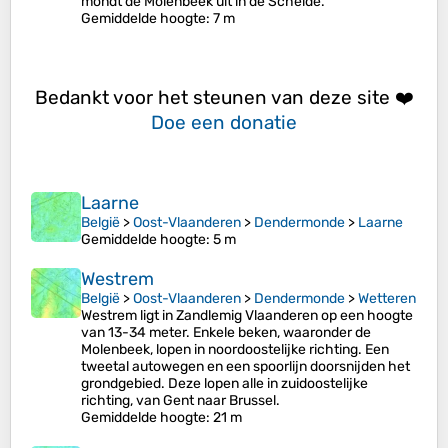
mondt de Molenbeek uit in de Schelde.
Gemiddelde hoogte
: 7 m
Bedankt voor het steunen van deze site ❤️
Doe een donatie
Laarne
België
>
Oost-Vlaanderen
>
Dendermonde
>
Laarne
Gemiddelde hoogte
: 5 m
Westrem
België
>
Oost-Vlaanderen
>
Dendermonde
>
Wetteren
Westrem ligt in Zandlemig Vlaanderen op een hoogte
van 13-34 meter. Enkele beken, waaronder de
Molenbeek, lopen in noordoostelijke richting. Een
tweetal autowegen en een spoorlijn doorsnijden het
grondgebied. Deze lopen alle in zuidoostelijke
richting, van Gent naar Brussel.
Gemiddelde hoogte
: 21 m