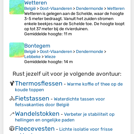
Wetteren
België
>
Oost-Vlaanderen
>
Dendermonde
>
Wetteren
Wetteren is gelegen aan de Schelde, waar de hoogte
3-5 meter bedraagt. Vanuit het zuiden stromen
enkele beekjes naar de Schelde toe. De hoogte loopt
op tot 37 meter bij de rivierduinen.
Gemiddelde hoogte
: 11 m
Bontegem
België
>
Oost-Vlaanderen
>
Dendermonde
>
Lebbeke
>
Wieze
Gemiddelde hoogte
: 14 m
Rust jezelf uit voor je volgende avontuur:
Thermosflessen
🍹
-
Warme koffie of thee op de
koude toppen
Fietstassen
🚴
-
Waterdichte tassen voor
fietsvakanties door België
Wandelstokken
🦯
-
Verbeter je stabiliteit op
hellingen en ongelijke paden
Fleecevesten
🧥
-
Lichte isolatie voor frisse