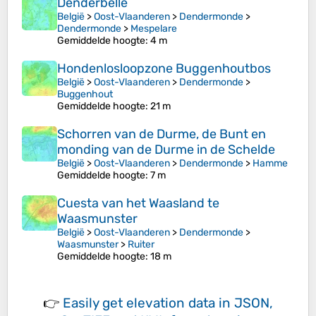
Denderbelle
België
>
Oost-Vlaanderen
>
Dendermonde
>
Dendermonde
>
Mespelare
Gemiddelde hoogte
: 4 m
Hondenlosloopzone Buggenhoutbos
België
>
Oost-Vlaanderen
>
Dendermonde
>
Buggenhout
Gemiddelde hoogte
: 21 m
Schorren van de Durme, de Bunt en
monding van de Durme in de Schelde
België
>
Oost-Vlaanderen
>
Dendermonde
>
Hamme
Gemiddelde hoogte
: 7 m
Cuesta van het Waasland te
Waasmunster
België
>
Oost-Vlaanderen
>
Dendermonde
>
Waasmunster
>
Ruiter
Gemiddelde hoogte
: 18 m
👉
Easily
get elevation data in JSON,