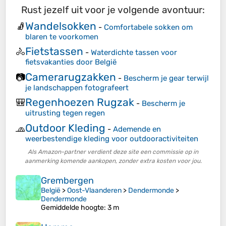
Rust jezelf uit voor je volgende avontuur:
Wandelsokken
🧦
-
Comfortabele sokken om
blaren te voorkomen
Fietstassen
🚴
-
Waterdichte tassen voor
fietsvakanties door België
Camerarugzakken
📷
-
Bescherm je gear terwijl
je landschappen fotografeert
Regenhoezen Rugzak
🎒
-
Bescherm je
uitrusting tegen regen
Outdoor Kleding
🧢
-
Ademende en
weerbestendige kleding voor outdooractiviteiten
Als Amazon-partner verdient deze site een commissie op in
aanmerking komende aankopen, zonder extra kosten voor jou.
Grembergen
België
>
Oost-Vlaanderen
>
Dendermonde
>
Dendermonde
Gemiddelde hoogte
: 3 m