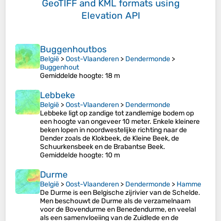
GeoTIFF and KML formats
using
Elevation API
Buggenhoutbos
België
>
Oost-Vlaanderen
>
Dendermonde
>
Buggenhout
Gemiddelde hoogte
: 18 m
Lebbeke
België
>
Oost-Vlaanderen
>
Dendermonde
Lebbeke ligt op zandige tot zandlemige bodem op
een hoogte van ongeveer 10 meter. Enkele kleinere
beken lopen in noordwestelijke richting naar de
Dender zoals de Klokbeek, de Kleine Beek, de
Schuurkensbeek en de Brabantse Beek.
Gemiddelde hoogte
: 10 m
Durme
België
>
Oost-Vlaanderen
>
Dendermonde
>
Hamme
De Durme is een Belgische zijrivier van de Schelde.
Men beschouwt de Durme als de verzamelnaam
voor de Bovendurme en Benedendurme, en veelal
als een samenvloeiing van de Zuidlede en de