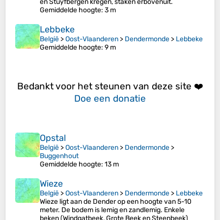
en Stuyfbergen kregen, staken erbovenuit.
Gemiddelde hoogte
: 3 m
Lebbeke
België
>
Oost-Vlaanderen
>
Dendermonde
>
Lebbeke
Gemiddelde hoogte
: 9 m
Bedankt voor het steunen van deze site ❤️
Doe een donatie
Opstal
België
>
Oost-Vlaanderen
>
Dendermonde
>
Buggenhout
Gemiddelde hoogte
: 13 m
Wieze
België
>
Oost-Vlaanderen
>
Dendermonde
>
Lebbeke
Wieze ligt aan de Dender op een hoogte van 5-10
meter. De bodem is lemig en zandlemig. Enkele
beken (Windgatbeek, Grote Beek en Steenbeek)