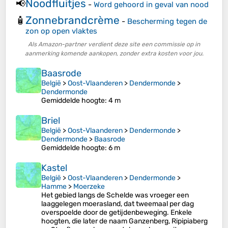
Noodfluitjes
📢
-
Word gehoord in geval van nood
Zonnebrandcrème
🧴
-
Bescherming tegen de
zon op open vlaktes
Als Amazon-partner verdient deze site een commissie op in
aanmerking komende aankopen, zonder extra kosten voor jou.
Baasrode
België
>
Oost-Vlaanderen
>
Dendermonde
>
Dendermonde
Gemiddelde hoogte
: 4 m
Briel
België
>
Oost-Vlaanderen
>
Dendermonde
>
Dendermonde
>
Baasrode
Gemiddelde hoogte
: 6 m
Kastel
België
>
Oost-Vlaanderen
>
Dendermonde
>
Hamme
>
Moerzeke
Het gebied langs de Schelde was vroeger een
laaggelegen moerasland, dat tweemaal per dag
overspoelde door de getijdenbeweging. Enkele
hoogten, die later de naam Ganzenberg, Ripipiaberg