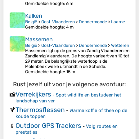
Gemiddelde hoogte
: 6 m
Kalken
België
>
Oost-Vlaanderen
>
Dendermonde
>
Laarne
Gemiddelde hoogte
: 4 m
Massemen
België
>
Oost-Vlaanderen
>
Dendermonde
>
Wetteren
Massemen ligt op de grens van Zandig Vlaanderen en
Zandlemig Vlaanderen. De hoogte varieert van 10 tot
29 meter. De belangrijkste waterloop is de
Molenbeek welke uitmondt in de Schelde.
Gemiddelde hoogte
: 15 m
Rust jezelf uit voor je volgende avontuur:
Verrekijkers
📸
-
Spot wildlife en bestudeer het
landschap van ver
Thermosflessen
🍹
-
Warme koffie of thee op de
koude toppen
Outdoor GPS Trackers
📱
-
Volg routes en
prestaties