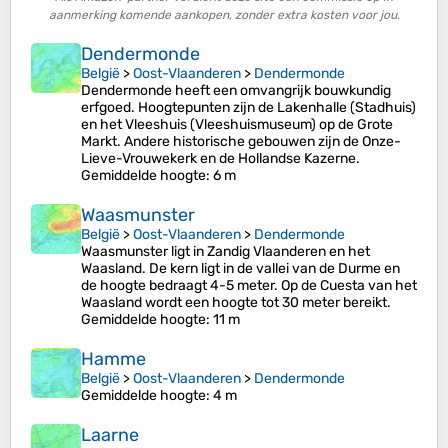
aanmerking komende aankopen, zonder extra kosten voor jou.
Dendermonde
België
>
Oost-Vlaanderen
>
Dendermonde
Dendermonde heeft een omvangrijk bouwkundig
erfgoed. Hoogtepunten zijn de Lakenhalle (Stadhuis)
en het Vleeshuis (Vleeshuismuseum) op de Grote
Markt. Andere historische gebouwen zijn de Onze-
Lieve-Vrouwekerk en de Hollandse Kazerne.
Gemiddelde hoogte
: 6 m
Waasmunster
België
>
Oost-Vlaanderen
>
Dendermonde
Waasmunster ligt in Zandig Vlaanderen en het
Waasland. De kern ligt in de vallei van de Durme en
de hoogte bedraagt 4-5 meter. Op de Cuesta van het
Waasland wordt een hoogte tot 30 meter bereikt.
Gemiddelde hoogte
: 11 m
Hamme
België
>
Oost-Vlaanderen
>
Dendermonde
Gemiddelde hoogte
: 4 m
Laarne