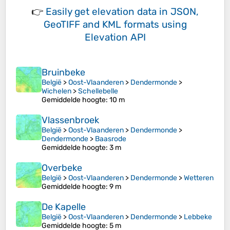
👉
Easily
get elevation data in JSON,
GeoTIFF and KML formats
using
Elevation API
Bruinbeke
België
>
Oost-Vlaanderen
>
Dendermonde
>
Wichelen
>
Schellebelle
Gemiddelde hoogte
: 10 m
Vlassenbroek
België
>
Oost-Vlaanderen
>
Dendermonde
>
Dendermonde
>
Baasrode
Gemiddelde hoogte
: 3 m
Overbeke
België
>
Oost-Vlaanderen
>
Dendermonde
>
Wetteren
Gemiddelde hoogte
: 9 m
De Kapelle
België
>
Oost-Vlaanderen
>
Dendermonde
>
Lebbeke
Gemiddelde hoogte
: 5 m