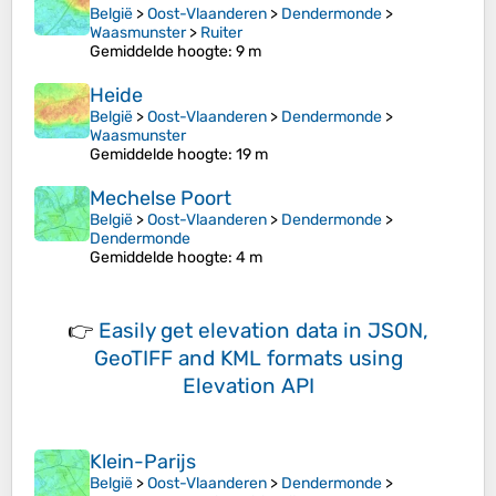
België
>
Oost-Vlaanderen
>
Dendermonde
>
Waasmunster
>
Ruiter
Gemiddelde hoogte
: 9 m
Heide
België
>
Oost-Vlaanderen
>
Dendermonde
>
Waasmunster
Gemiddelde hoogte
: 19 m
Mechelse Poort
België
>
Oost-Vlaanderen
>
Dendermonde
>
Dendermonde
Gemiddelde hoogte
: 4 m
👉
Easily
get elevation data in JSON,
GeoTIFF and KML formats
using
Elevation API
Klein-Parijs
België
>
Oost-Vlaanderen
>
Dendermonde
>