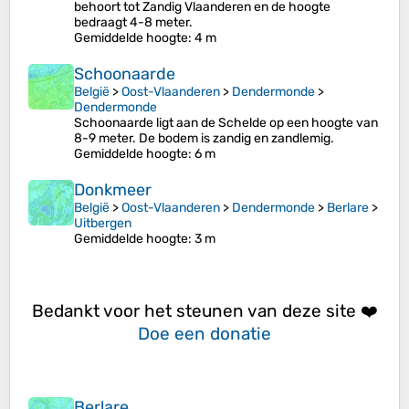
behoort tot Zandig Vlaanderen en de hoogte
bedraagt 4-8 meter.
Gemiddelde hoogte
: 4 m
Schoonaarde
België
>
Oost-Vlaanderen
>
Dendermonde
>
Dendermonde
Schoonaarde ligt aan de Schelde op een hoogte van
8-9 meter. De bodem is zandig en zandlemig.
Gemiddelde hoogte
: 6 m
Donkmeer
België
>
Oost-Vlaanderen
>
Dendermonde
>
Berlare
>
Uitbergen
Gemiddelde hoogte
: 3 m
Bedankt voor het steunen van deze site ❤️
Doe een donatie
Berlare