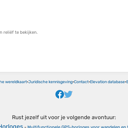
jn
reliëf
te bekijken.
he wereldkaart
•
Juridische kennisgeving
•
Contact
•
Elevation database
•
E
Rust jezelf uit voor je volgende avontuur:
Horloges
-
Multifunctionele GPS-horloges voor wandelen en t