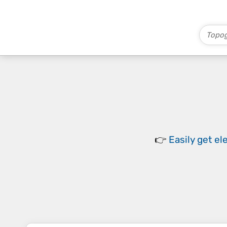
👉
Easily
get el