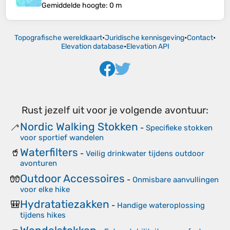
Gemiddelde hoogte
: 0 m
Topografische wereldkaart
•
Juridische kennisgeving
•
Contact
•
Elevation database
•
Elevation API
Rust jezelf uit voor je volgende avontuur:
Nordic Walking Stokken
🦯
-
Specifieke stokken
voor sportief wandelen
Waterfilters
🥤
-
Veilig drinkwater tijdens outdoor
avonturen
Outdoor Accessoires
🧤
-
Onmisbare aanvullingen
voor elke hike
Hydratatiezakken
🎒
-
Handige wateroplossing
tijdens hikes