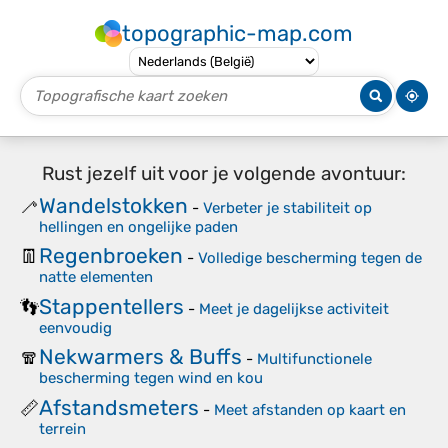
topographic-map.com
Rust jezelf uit voor je volgende avontuur:
Wandelstokken
🦯
-
Verbeter je stabiliteit op
hellingen en ongelijke paden
Regenbroeken
👖
-
Volledige bescherming tegen de
natte elementen
Stappentellers
👣
-
Meet je dagelijkse activiteit
eenvoudig
Nekwarmers & Buffs
🧣
-
Multifunctionele
bescherming tegen wind en kou
Afstandsmeters
📏
-
Meet afstanden op kaart en
terrein