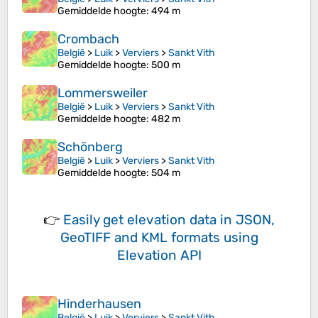
Gemiddelde hoogte
: 494 m
Crombach
België
>
Luik
>
Verviers
>
Sankt Vith
Gemiddelde hoogte
: 500 m
Lommersweiler
België
>
Luik
>
Verviers
>
Sankt Vith
Gemiddelde hoogte
: 482 m
Schönberg
België
>
Luik
>
Verviers
>
Sankt Vith
Gemiddelde hoogte
: 504 m
👉
Easily
get elevation data in JSON,
GeoTIFF and KML formats
using
Elevation API
Hinderhausen
België
>
Luik
>
Verviers
>
Sankt Vith