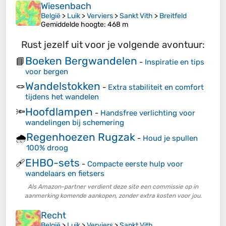
Wiesenbach
België
>
Luik
>
Verviers
>
Sankt Vith
>
Breitfeld
Gemiddelde hoogte
: 468 m
Rust jezelf uit voor je volgende avontuur:
Boeken Bergwandelen
📘
-
Inspiratie en tips
voor bergen
Wandelstokken
🪢
-
Extra stabiliteit en comfort
tijdens het wandelen
Hoofdlampen
🔦
-
Handsfree verlichting voor
wandelingen bij schemering
Regenhoezen Rugzak
🌧️
-
Houd je spullen
100% droog
EHBO-sets
🩹
-
Compacte eerste hulp voor
wandelaars en fietsers
Als Amazon-partner verdient deze site een commissie op in
aanmerking komende aankopen, zonder extra kosten voor jou.
Recht
België
>
Luik
>
Verviers
>
Sankt Vith