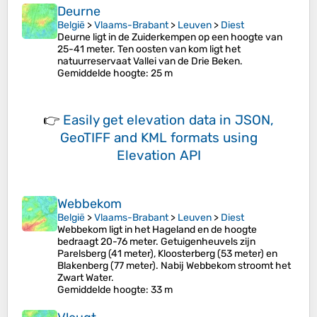
Deurne
België
>
Vlaams-Brabant
>
Leuven
>
Diest
Deurne ligt in de Zuiderkempen op een hoogte van
25-41 meter. Ten oosten van kom ligt het
natuurreservaat Vallei van de Drie Beken.
Gemiddelde hoogte
: 25 m
👉
Easily
get elevation data in JSON,
GeoTIFF and KML formats
using
Elevation API
Webbekom
België
>
Vlaams-Brabant
>
Leuven
>
Diest
Webbekom ligt in het Hageland en de hoogte
bedraagt 20-76 meter. Getuigenheuvels zijn
Parelsberg (41 meter), Kloosterberg (53 meter) en
Blakenberg (77 meter). Nabij Webbekom stroomt het
Zwart Water.
Gemiddelde hoogte
: 33 m