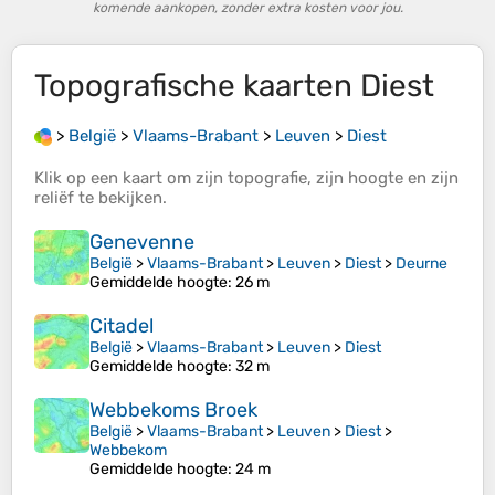
komende aankopen, zonder extra kosten voor jou.
Topografische kaarten
Diest
>
België
>
Vlaams-Brabant
>
Leuven
>
Diest
Klik op een
kaart
om zijn
topografie
, zijn
hoogte
en zijn
reliëf
te bekijken.
Genevenne
België
>
Vlaams-Brabant
>
Leuven
>
Diest
>
Deurne
Gemiddelde hoogte
: 26 m
Citadel
België
>
Vlaams-Brabant
>
Leuven
>
Diest
Gemiddelde hoogte
: 32 m
Webbekoms Broek
België
>
Vlaams-Brabant
>
Leuven
>
Diest
>
Webbekom
Gemiddelde hoogte
: 24 m