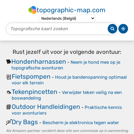
topographic-map.com
Rust jezelf uit voor je volgende avontuur:
Hondenharnassen
🐕
-
Neem je hond mee op je
topografische avonturen
Fietspompen
펌
-
Houd je bandenspanning optimaal
voor elk terrein
Tekenpincetten
🦟
-
Verwijder teken veilig na een
boswandeling
Outdoor Handleidingen
📘
-
Praktische kennis
voor avonturiers
Dry Bags
🛶
-
Bescherm je elektronica tegen water
Als Amazon-partner verdient deze site een commissie op in aanmerking