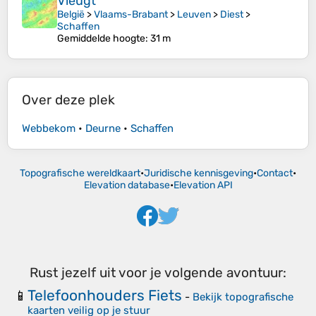
Vleugt
België
>
Vlaams-Brabant
>
Leuven
>
Diest
>
Schaffen
Gemiddelde hoogte
: 31 m
Over deze plek
Webbekom
•
Deurne
•
Schaffen
Topografische wereldkaart
•
Juridische kennisgeving
•
Contact
•
Elevation database
•
Elevation API
Rust jezelf uit voor je volgende avontuur:
Telefoonhouders Fiets
📱
-
Bekijk topografische
kaarten veilig op je stuur