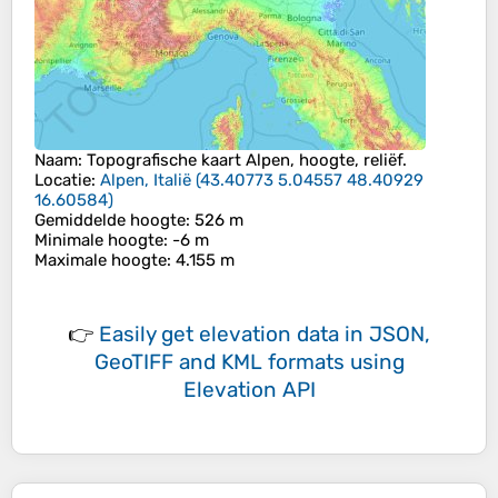
Naam
: Topografische kaart
Alpen
, hoogte, reliëf.
Locatie
:
Alpen, Italië
(
43.40773 5.04557 48.40929
16.60584
)
Gemiddelde hoogte
: 526 m
Minimale hoogte
: -6 m
Maximale hoogte
: 4.155 m
👉
Easily
get elevation data in JSON,
GeoTIFF and KML formats
using
Elevation API