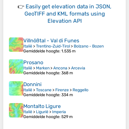
👉
Easily
get elevation data in JSON,
GeoTIFF and KML formats
using
Elevation API
Villnößtal - Val di Funes
Italië
>
Trentino-Zuid-Tirol
>
Bolzano - Bozen
Gemiddelde hoogte
: 1.535 m
Prosano
Italië
>
Marken
>
Ancona
>
Arcevia
Gemiddelde hoogte
: 368 m
Donnini
Italië
>
Toscane
>
Firenze
>
Reggello
Gemiddelde hoogte
: 334 m
Montalto Ligure
Italië
>
Ligurië
>
Imperia
Gemiddelde hoogte
: 529 m