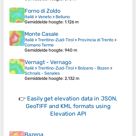
Forno di Zoldo
Italië
>
Veneto
>
Belluno
Gemiddelde hoogte
: 1.126 m
Monte Casale
Italië
>
Trentino-Zuid-Tirol
>
Provincia di Trento
>
Comano Terme
Gemiddelde hoogte
: 940 m
Vernagt - Vernago
Italië
>
Trentino-Zuid-Tirol
>
Bolzano - Bozen
>
Schnals - Senales
Gemiddelde hoogte
: 2.132 m
👉
Easily
get elevation data in JSON,
GeoTIFF and KML formats
using
Elevation API
Bazena