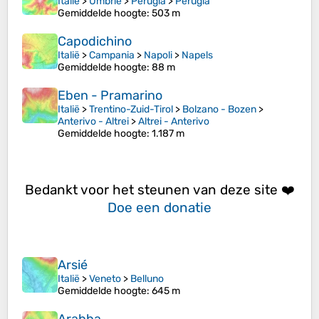
Italië
>
Umbrië
>
Perugia
>
Perugia
Gemiddelde hoogte
: 503 m
Capodichino
Italië
>
Campania
>
Napoli
>
Napels
Gemiddelde hoogte
: 88 m
Eben - Pramarino
Italië
>
Trentino-Zuid-Tirol
>
Bolzano - Bozen
>
Anterivo - Altrei
>
Altrei - Anterivo
Gemiddelde hoogte
: 1.187 m
Bedankt voor het steunen van deze site ❤️
Doe een donatie
Arsié
Italië
>
Veneto
>
Belluno
Gemiddelde hoogte
: 645 m