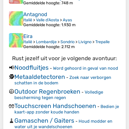
Gemiddelde hoogte
: 748 m
Antagnod
Italië
>
Valle d'Aosta
>
Ayas
Gemiddelde hoogte
: 1.930 m
Eira
Italië
>
Lombardije
>
Sondrio
>
Livigno
>
Trepalle
Gemiddelde hoogte
: 2.112 m
Rust jezelf uit voor je volgende avontuur:
Noodfluitjes
📢
-
Word gehoord in geval van nood
Metaaldetectoren
🕵️
-
Zoek naar verborgen
schatten in de bodem
Outdoor Regenbroeken
🧥
-
Volledige
bescherming tegen regen
Touchscreen Handschoenen
🧤
-
Bedien je
kaart-app zonder koude handen
Gamaschen / Gaiters
🧹
-
Houd modder en
water uit je wandelschoenen