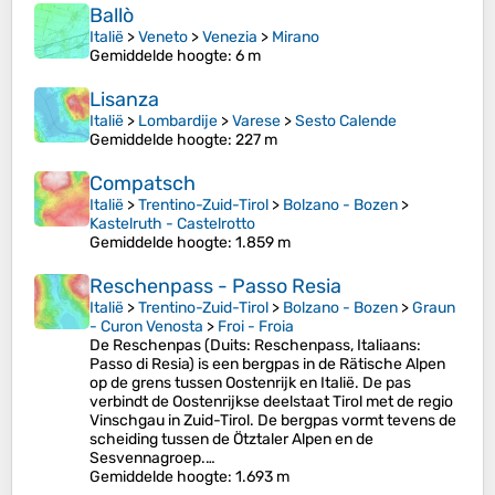
Ballò
Italië
>
Veneto
>
Venezia
>
Mirano
Gemiddelde hoogte
: 6 m
Lisanza
Italië
>
Lombardije
>
Varese
>
Sesto Calende
Gemiddelde hoogte
: 227 m
Compatsch
Italië
>
Trentino-Zuid-Tirol
>
Bolzano - Bozen
>
Kastelruth - Castelrotto
Gemiddelde hoogte
: 1.859 m
Reschenpass - Passo Resia
Italië
>
Trentino-Zuid-Tirol
>
Bolzano - Bozen
>
Graun
- Curon Venosta
>
Froi - Froia
De Reschenpas (Duits: Reschenpass, Italiaans:
Passo di Resia) is een bergpas in de Rätische Alpen
op de grens tussen Oostenrijk en Italië. De pas
verbindt de Oostenrijkse deelstaat Tirol met de regio
Vinschgau in Zuid-Tirol. De bergpas vormt tevens de
scheiding tussen de Ötztaler Alpen en de
Sesvennagroep.…
Gemiddelde hoogte
: 1.693 m