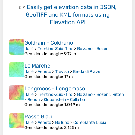
👉
Easily
get elevation data in JSON,
GeoTIFF and KML formats
using
Elevation API
Goldrain - Coldrano
Italië
>
Trentino-Zuid-Tirol
>
Bolzano - Bozen
Gemiddelde hoogte
: 907 m
Le Marche
Italië
>
Veneto
>
Treviso
>
Breda di Piave
Gemiddelde hoogte
: 17 m
Lengmoos - Longomoso
Italië
>
Trentino-Zuid-Tirol
>
Bolzano - Bozen
>
Ritten
- Renon
>
Klobenstein - Collalbo
Gemiddelde hoogte
: 1.049 m
Passo Giau
Italië
>
Veneto
>
Belluno
>
Colle Santa Lucia
Gemiddelde hoogte
: 2.125 m