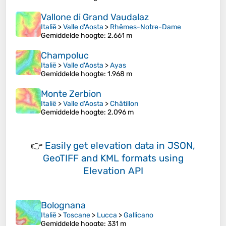
Vallone di Grand Vaudalaz
Italië
>
Valle d'Aosta
>
Rhêmes-Notre-Dame
Gemiddelde hoogte
: 2.661 m
Champoluc
Italië
>
Valle d'Aosta
>
Ayas
Gemiddelde hoogte
: 1.968 m
Monte Zerbion
Italië
>
Valle d'Aosta
>
Châtillon
Gemiddelde hoogte
: 2.096 m
👉
Easily
get elevation data in JSON,
GeoTIFF and KML formats
using
Elevation API
Bolognana
Italië
>
Toscane
>
Lucca
>
Gallicano
Gemiddelde hoogte
: 331 m