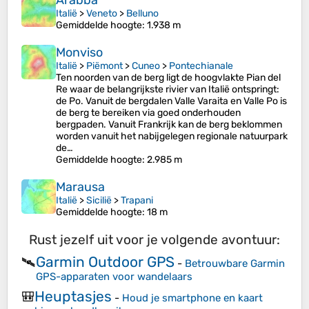
Arabba
Italië
>
Veneto
>
Belluno
Gemiddelde hoogte
: 1.938 m
Monviso
Italië
>
Piëmont
>
Cuneo
>
Pontechianale
Ten noorden van de berg ligt de hoogvlakte Pian del
Re waar de belangrijkste rivier van Italië ontspringt:
de Po. Vanuit de bergdalen Valle Varaita en Valle Po is
de berg te bereiken via goed onderhouden
bergpaden. Vanuit Frankrijk kan de berg beklommen
worden vanuit het nabijgelegen regionale natuurpark
de…
Gemiddelde hoogte
: 2.985 m
Marausa
Italië
>
Sicilië
>
Trapani
Gemiddelde hoogte
: 18 m
Rust jezelf uit voor je volgende avontuur:
Garmin Outdoor GPS
🛰️
-
Betrouwbare Garmin
GPS-apparaten voor wandelaars
Heuptasjes
🎒
-
Houd je smartphone en kaart