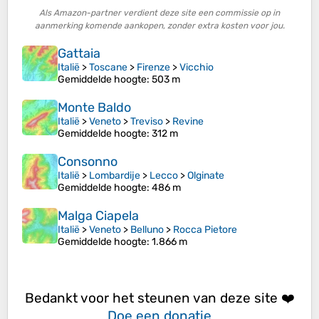
Als Amazon-partner verdient deze site een commissie op in
aanmerking komende aankopen, zonder extra kosten voor jou.
Gattaia
Italië
>
Toscane
>
Firenze
>
Vicchio
Gemiddelde hoogte
: 503 m
Monte Baldo
Italië
>
Veneto
>
Treviso
>
Revine
Gemiddelde hoogte
: 312 m
Consonno
Italië
>
Lombardije
>
Lecco
>
Olginate
Gemiddelde hoogte
: 486 m
Malga Ciapela
Italië
>
Veneto
>
Belluno
>
Rocca Pietore
Gemiddelde hoogte
: 1.866 m
Bedankt voor het steunen van deze site ❤️
Doe een donatie