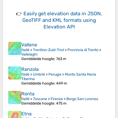
👉
Easily
get elevation data in JSON,
GeoTIFF and KML formats
using
Elevation API
Vallene
Italië
>
Trentino-Zuid-Tirol
>
Provincia di Trento
>
Vallelaghi
Gemiddelde hoogte
: 763 m
Ranzola
Italië
>
Umbrië
>
Perugia
>
Monte Santa Maria
Tiberina
Gemiddelde hoogte
: 449 m
Ronta
Italië
>
Toscane
>
Firenze
>
Borgo San Lorenzo
Gemiddelde hoogte
: 475 m
Etna