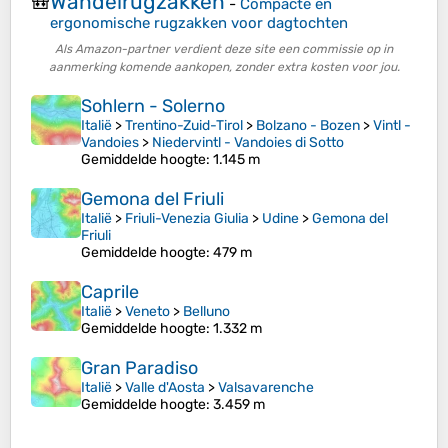
Wandelrugzakken
🎒
-
Compacte en
ergonomische rugzakken voor dagtochten
Als Amazon-partner verdient deze site een commissie op in
aanmerking komende aankopen, zonder extra kosten voor jou.
Sohlern - Solerno
Italië
>
Trentino-Zuid-Tirol
>
Bolzano - Bozen
>
Vintl -
Vandoies
>
Niedervintl - Vandoies di Sotto
Gemiddelde hoogte
: 1.145 m
Gemona del Friuli
Italië
>
Friuli-Venezia Giulia
>
Udine
>
Gemona del
Friuli
Gemiddelde hoogte
: 479 m
Caprile
Italië
>
Veneto
>
Belluno
Gemiddelde hoogte
: 1.332 m
Gran Paradiso
Italië
>
Valle d'Aosta
>
Valsavarenche
Gemiddelde hoogte
: 3.459 m