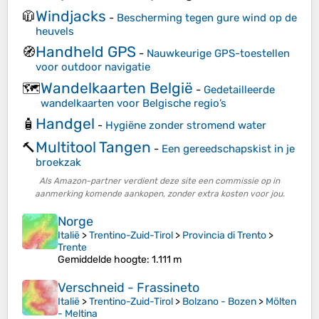
Windjacks
🧥
-
Bescherming tegen gure wind op de
heuvels
Handheld GPS
🧭
-
Nauwkeurige GPS-toestellen
voor outdoor navigatie
Wandelkaarten België
🗺️
-
Gedetailleerde
wandelkaarten voor Belgische regio’s
Handgel
🧴
-
Hygiëne zonder stromend water
Multitool Tangen
🔨
-
Een gereedschapskist in je
broekzak
Als Amazon-partner verdient deze site een commissie op in
aanmerking komende aankopen, zonder extra kosten voor jou.
Norge
Italië
>
Trentino-Zuid-Tirol
>
Provincia di Trento
>
Trente
Gemiddelde hoogte
: 1.111 m
Verschneid - Frassineto
Italië
>
Trentino-Zuid-Tirol
>
Bolzano - Bozen
>
Mölten
- Meltina