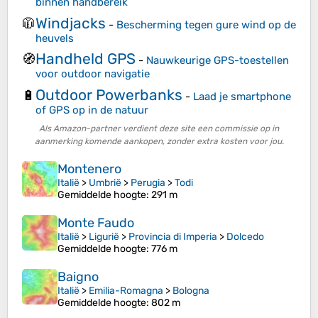
binnen handbereik
Windjacks
🧥
-
Bescherming tegen gure wind op de
heuvels
Handheld GPS
🧭
-
Nauwkeurige GPS-toestellen
voor outdoor navigatie
Outdoor Powerbanks
🔋
-
Laad je smartphone
of GPS op in de natuur
Als Amazon-partner verdient deze site een commissie op in
aanmerking komende aankopen, zonder extra kosten voor jou.
Montenero
Italië
>
Umbrië
>
Perugia
>
Todi
Gemiddelde hoogte
: 291 m
Monte Faudo
Italië
>
Ligurië
>
Provincia di Imperia
>
Dolcedo
Gemiddelde hoogte
: 776 m
Baigno
Italië
>
Emilia-Romagna
>
Bologna
Gemiddelde hoogte
: 802 m