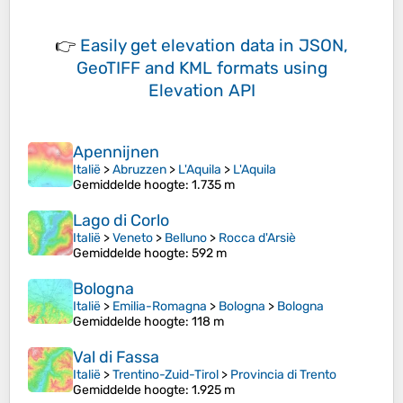
👉
Easily
get elevation data in JSON,
GeoTIFF and KML formats
using
Elevation API
Apennijnen
Italië
>
Abruzzen
>
L'Aquila
>
L'Aquila
Gemiddelde hoogte
: 1.735 m
Lago di Corlo
Italië
>
Veneto
>
Belluno
>
Rocca d'Arsiè
Gemiddelde hoogte
: 592 m
Bologna
Italië
>
Emilia-Romagna
>
Bologna
>
Bologna
Gemiddelde hoogte
: 118 m
Val di Fassa
Italië
>
Trentino-Zuid-Tirol
>
Provincia di Trento
Gemiddelde hoogte
: 1.925 m