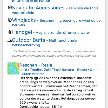
of GPS op in de natuur
Navigatie Accessoires
🧭
-
Aanvullende tools
voor precisie
Windjacks
🧥
-
Bescherming tegen gure wind op de
heuvels
Handgel
🧴
-
Hygiëne zonder stromend water
Outdoor Buffs
🧢
-
Multifunctionele
nekbescherming
Als Amazon-partner verdient deze site een commissie op in
aanmerking komende aankopen, zonder extra kosten voor jou.
Reschen - Resia
Italië
>
Trentino-Zuid-Tirol
>
Bolzano - Bozen
>
Graun
- Curon Venosta
Het dorp ligt vlak over de Oostenrijks-Italiaanse
grens, langs de weg over de Reschenpas, op een
hoogte van 1500 meter aan het Reschenmeer, dat
naar de plaats vernoemd is. Bij de aanleg van dit
stuwmeer kwam een deel van het oorspronkelijke
dorp onder water te staan. Het dorp, dat ongeveer
900 inwoners telt,…
Gemiddelde hoogte
: 1.814 m