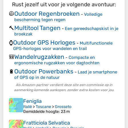
Rust jezelf uit voor je volgende avontuur:
Outdoor Regenbroeken
🧥
-
Volledige
bescherming tegen regen
Multitool Tangen
🔨
-
Een gereedschapskist in je
broekzak
Outdoor GPS Horloges
⌚
-
Multifunctionele
GPS-horloges voor wandelen en trail
Wandelrugzakken
🎒
-
Compacte en
ergonomische rugzakken voor dagtochten
Outdoor Powerbanks
🔋
-
Laad je smartphone
of GPS op in de natuur
Als Amazon-partner verdient deze site een commissie op in
aanmerking komende aankopen, zonder extra kosten voor jou.
Feniglia
Italië
>
Toscane
>
Grosseto
Gemiddelde hoogte
: 23 m
Fratticiola Selvatica