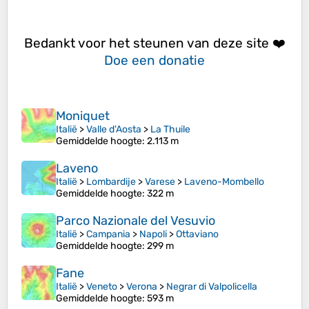
Bedankt voor het steunen van deze site ❤️
Doe een donatie
Moniquet
Italië
>
Valle d'Aosta
>
La Thuile
Gemiddelde hoogte
: 2.113 m
Laveno
Italië
>
Lombardije
>
Varese
>
Laveno-Mombello
Gemiddelde hoogte
: 322 m
Parco Nazionale del Vesuvio
Italië
>
Campania
>
Napoli
>
Ottaviano
Gemiddelde hoogte
: 299 m
Fane
Italië
>
Veneto
>
Verona
>
Negrar di Valpolicella
Gemiddelde hoogte
: 593 m