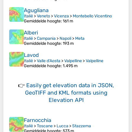
Agugliana
Italië
>
Veneto
>
Vicenza
>
Montebello Vicentino
Gemiddelde hoogte
: 161 m
Alberi
Italië
>
Campania
>
Napoli
>
Meta
Gemiddelde hoogte
: 193 m
Lavod
Italië
>
Valle d'Aosta
>
Valpelline
>
Valpelline
Gemiddelde hoogte
: 1.495 m
👉
Easily
get elevation data in JSON,
GeoTIFF and KML formats
using
Elevation API
Farnocchia
Italië
>
Toscane
>
Lucca
>
Stazzema
Gemiddelde hoogte
: 573 m