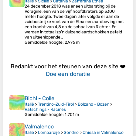
Italië
>
Sicilië
>
Catania
>
Zafferana Etnea
24 december 2018 was er een uitbarsting bij de
Voragine, een van de vijf hoofdkraters op 3300
meter hoogte. Twee dagen later volgde er aan de
zuidoostelijke voet van de Etna een aardbeving met
een kracht van 4,8 op de schaal van Richter. Er
werden in totaal zo'n duizend aardschokken geteld
van uiteenlopende…
Gemiddelde hoogte
: 2.976 m
Bedankt voor het steunen van deze site ❤️
Doe een donatie
Bichl - Colle
Italië
>
Trentino-Zuid-Tirol
>
Bolzano - Bozen
>
Ratschings - Racines
Gemiddelde hoogte
: 1.701 m
Valmalenco
Italië
>
Lombardije
>
Sondrio
>
Chiesa in Valmalenco