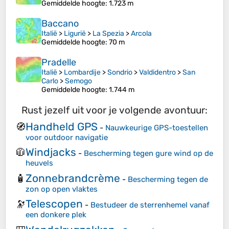
Gemiddelde hoogte
: 1.723 m
Baccano
Italië
>
Ligurië
>
La Spezia
>
Arcola
Gemiddelde hoogte
: 70 m
Pradelle
Italië
>
Lombardije
>
Sondrio
>
Valdidentro
>
San
Carlo
>
Semogo
Gemiddelde hoogte
: 1.744 m
Rust jezelf uit voor je volgende avontuur:
Handheld GPS
🧭
-
Nauwkeurige GPS-toestellen
voor outdoor navigatie
Windjacks
🧥
-
Bescherming tegen gure wind op de
heuvels
Zonnebrandcrème
🧴
-
Bescherming tegen de
zon op open vlaktes
Telescopen
🔭
-
Bestudeer de sterrenhemel vanaf
een donkere plek