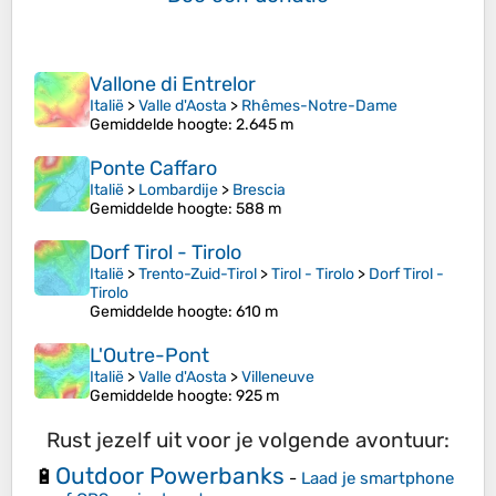
Vallone di Entrelor
Italië
>
Valle d'Aosta
>
Rhêmes-Notre-Dame
Gemiddelde hoogte
: 2.645 m
Ponte Caffaro
Italië
>
Lombardije
>
Brescia
Gemiddelde hoogte
: 588 m
Dorf Tirol - Tirolo
Italië
>
Trento-Zuid-Tirol
>
Tirol - Tirolo
>
Dorf Tirol -
Tirolo
Gemiddelde hoogte
: 610 m
L'Outre-Pont
Italië
>
Valle d'Aosta
>
Villeneuve
Gemiddelde hoogte
: 925 m
Rust jezelf uit voor je volgende avontuur:
Outdoor Powerbanks
🔋
-
Laad je smartphone