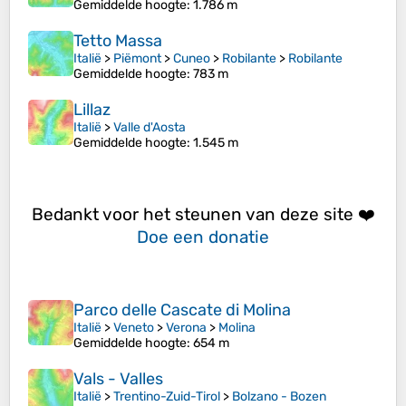
Gemiddelde hoogte
: 1.786 m
Tetto Massa
Italië
>
Piëmont
>
Cuneo
>
Robilante
>
Robilante
Gemiddelde hoogte
: 783 m
Lillaz
Italië
>
Valle d'Aosta
Gemiddelde hoogte
: 1.545 m
Bedankt voor het steunen van deze site ❤️
Doe een donatie
Parco delle Cascate di Molina
Italië
>
Veneto
>
Verona
>
Molina
Gemiddelde hoogte
: 654 m
Vals - Valles
Italië
>
Trentino-Zuid-Tirol
>
Bolzano - Bozen