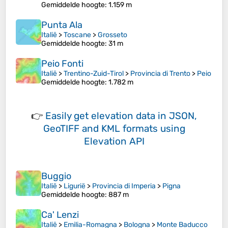
Gemiddelde hoogte
: 1.159 m
Punta Ala
Italië
>
Toscane
>
Grosseto
Gemiddelde hoogte
: 31 m
Peio Fonti
Italië
>
Trentino-Zuid-Tirol
>
Provincia di Trento
>
Peio
Gemiddelde hoogte
: 1.782 m
👉
Easily
get elevation data in JSON,
GeoTIFF and KML formats
using
Elevation API
Buggio
Italië
>
Ligurië
>
Provincia di Imperia
>
Pigna
Gemiddelde hoogte
: 887 m
Ca' Lenzi
Italië
>
Emilia-Romagna
>
Bologna
>
Monte Baducco