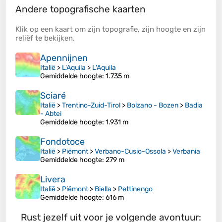
Andere topografische kaarten
Klik op een
kaart
om zijn
topografie
, zijn
hoogte
en zijn
reliëf
te bekijken.
Apennijnen
Italië
>
L'Aquila
>
L'Aquila
Gemiddelde hoogte
: 1.735 m
Sciaré
Italië
>
Trentino-Zuid-Tirol
>
Bolzano - Bozen
>
Badia
- Abtei
Gemiddelde hoogte
: 1.931 m
Fondotoce
Italië
>
Piëmont
>
Verbano-Cusio-Ossola
>
Verbania
Gemiddelde hoogte
: 279 m
Livera
Italië
>
Piëmont
>
Biella
>
Pettinengo
Gemiddelde hoogte
: 616 m
Rust jezelf uit voor je volgende avontuur: