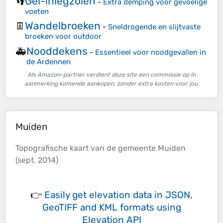
Gel-inlegzolen
👣
-
Extra demping voor gevoelige
voeten
Wandelbroeken
👖
-
Sneldrogende en slijtvaste
broeken voor outdoor
Nooddekens
🚑
-
Essentieel voor noodgevallen in
de Ardennen
Als Amazon-partner verdient deze site een commissie op in
aanmerking komende aankopen, zonder extra kosten voor jou.
Muiden
Topografische
kaart van de gemeente Muiden
(sept. 2014)
👉
Easily
get elevation data in JSON,
GeoTIFF and KML formats
using
Elevation API