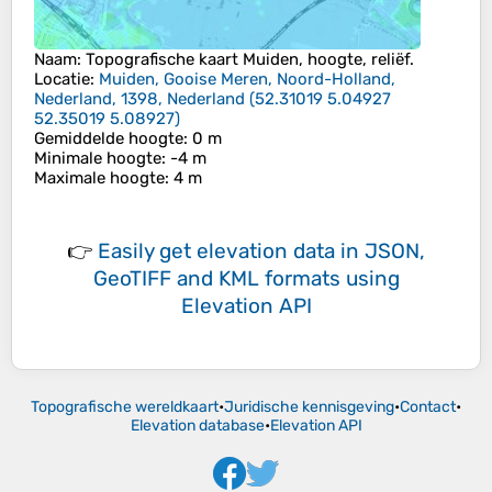
Naam
: Topografische kaart
Muiden
, hoogte, reliëf.
Locatie
:
Muiden, Gooise Meren, Noord-Holland,
Nederland, 1398, Nederland
(
52.31019 5.04927
52.35019 5.08927
)
Gemiddelde hoogte
: 0 m
Minimale hoogte
: -4 m
Maximale hoogte
: 4 m
👉
Easily
get elevation data in JSON,
GeoTIFF and KML formats
using
Elevation API
Topografische wereldkaart
•
Juridische kennisgeving
•
Contact
•
Elevation database
•
Elevation API