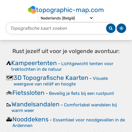
topographic-map.com
Rust jezelf uit voor je volgende avontuur:
Kampeertenten
⛺
-
Lichtgewicht tenten voor
trektochten in de natuur
3D Topografische Kaarten
🗺️
-
Visuele
weergave van reliëf en hoogte
Fietssloten
🚲
-
Beveilig je fiets bij een rustpunt
Wandelsandalen
🥾
-
Comfortabel wandelen bij
warm weer
Nooddekens
🚑
-
Essentieel voor noodgevallen in de
Ardennen