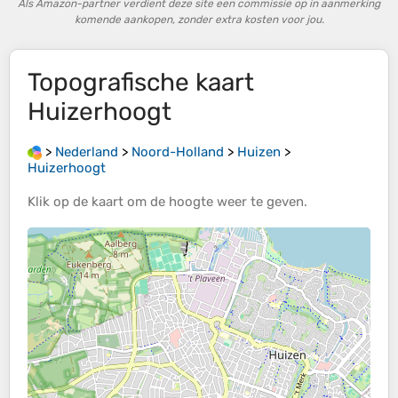
Als Amazon-partner verdient deze site een commissie op in aanmerking
komende aankopen, zonder extra kosten voor jou.
Topografische kaart
Huizerhoogt
>
Nederland
>
Noord-Holland
>
Huizen
>
Huizerhoogt
Klik op de
kaart
om de
hoogte
weer te geven.