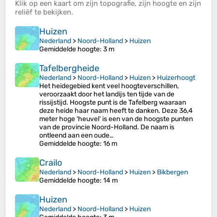
Klik op een
kaart
om zijn
topografie
, zijn
hoogte
en zijn
reliëf
te bekijken.
Huizen
Nederland
>
Noord-Holland
>
Huizen
Gemiddelde hoogte
: 3 m
Tafelbergheide
Nederland
>
Noord-Holland
>
Huizen
>
Huizerhoogt
Het heidegebied kent veel hoogteverschillen,
veroorzaakt door het landijs ten tijde van de
rissijstijd. Hoogste punt is de Tafelberg waaraan
deze heide haar naam heeft te danken. Deze 36,4
meter hoge 'heuvel' is een van de hoogste punten
van de provincie Noord-Holland. De naam is
ontleend aan een oude…
Gemiddelde hoogte
: 16 m
Crailo
Nederland
>
Noord-Holland
>
Huizen
>
Bikbergen
Gemiddelde hoogte
: 14 m
Huizen
Nederland
>
Noord-Holland
>
Huizen