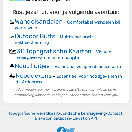
Gemiddelde hoogte
: 3 m
Rust jezelf uit voor je volgende avontuur:
Wandelsandalen
🥾
-
Comfortabel wandelen bij
warm weer
Outdoor Buffs
🧢
-
Multifunctionele
nekbescherming
3D Topografische Kaarten
🗺️
-
Visuele
weergave van reliëf en hoogte
Noodfluitjes
🔔
-
Essentieel veiligheidsaccessoire
Nooddekens
🚑
-
Essentieel voor noodgevallen in
de Ardennen
Als Amazon-partner verdient deze site een commissie op in
aanmerking komende aankopen, zonder extra kosten voor jou.
Topografische wereldkaart
•
Juridische kennisgeving
•
Contact
•
Elevation database
•
Elevation API