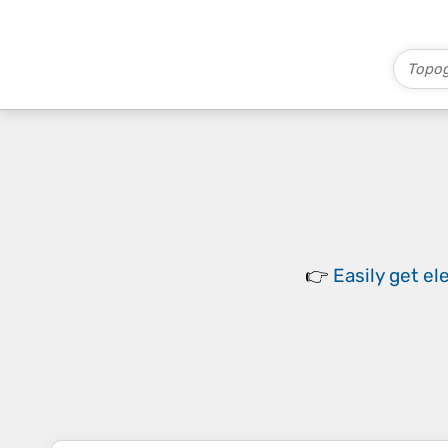
👉
Easily
get el