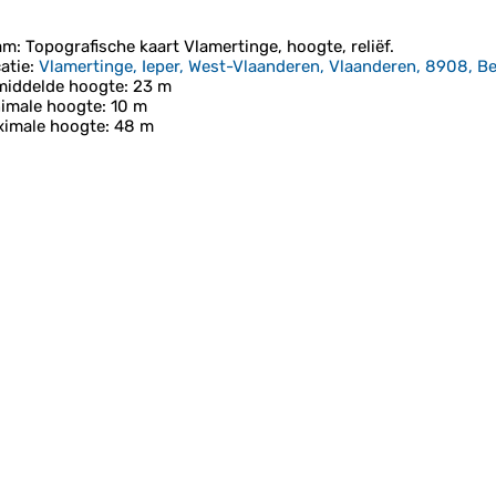
am
: Topografische kaart
Vlamertinge
, hoogte, reliëf.
atie
:
Vlamertinge, Ieper, West-Vlaanderen, Vlaanderen, 8908, Be
iddelde hoogte
: 23 m
imale hoogte
: 10 m
imale hoogte
: 48 m