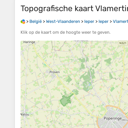
Topografische kaart
Vlamert
>
België
>
West-Vlaanderen
>
Ieper
>
Ieper
>
Vlamer
Klik op de
kaart
om de
hoogte
weer te geven.