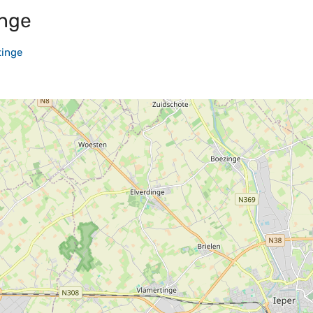
inge
tinge