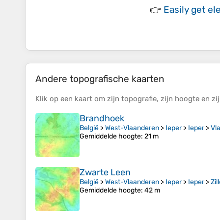
👉
Easily
get el
Andere topografische kaarten
Klik op een
kaart
om zijn
topografie
, zijn
hoogte
en zi
Brandhoek
België
>
West-Vlaanderen
>
Ieper
>
Ieper
>
Vl
Gemiddelde hoogte
: 21 m
Zwarte Leen
België
>
West-Vlaanderen
>
Ieper
>
Ieper
>
Zil
Gemiddelde hoogte
: 42 m