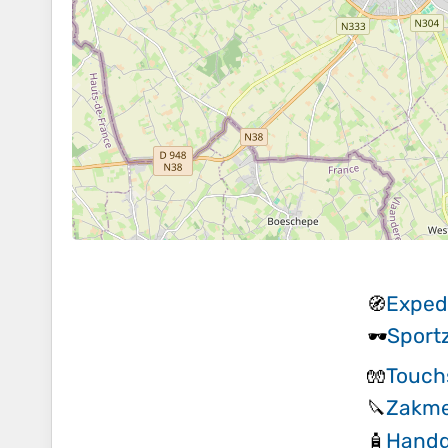
Expedi
🧭
Sport
🕶️
Touch
🧤
Zakm
🔪
Handg
🧴