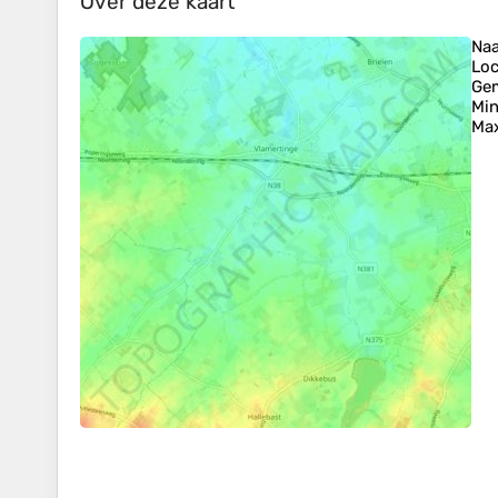
Over deze kaart
Na
Loc
Gem
Min
Max