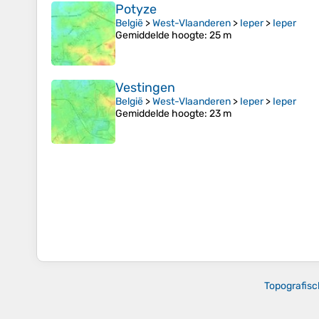
Potyze
België
>
West-Vlaanderen
>
Ieper
>
Ieper
Gemiddelde hoogte
: 25 m
Vestingen
België
>
West-Vlaanderen
>
Ieper
>
Ieper
Gemiddelde hoogte
: 23 m
Topografisc