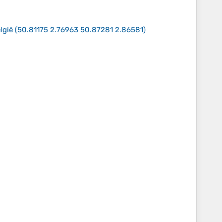
lgië
(
50.81175 2.76963 50.87281 2.86581
)