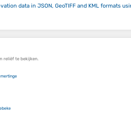
evation data in JSON, GeoTIFF and KML formats
us
jn
reliëf
te bekijken.
amertinge
lebeke