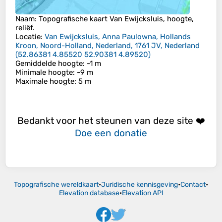
Naam
: Topografische kaart
Van Ewijcksluis
, hoogte,
reliëf.
Locatie
:
Van Ewijcksluis, Anna Paulowna, Hollands
Kroon, Noord-Holland, Nederland, 1761 JV, Nederland
(
52.86381 4.85520 52.90381 4.89520
)
Gemiddelde hoogte
: -1 m
Minimale hoogte
: -9 m
Maximale hoogte
: 5 m
Bedankt voor het steunen van deze site ❤️
Doe een donatie
Topografische wereldkaart
•
Juridische kennisgeving
•
Contact
•
Elevation database
•
Elevation API