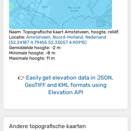
Naam
: Topografische kaart
Amstelveen
, hoogte, reliëf.
Locatie
:
Amstelveen, Noord-Holland, Nederland
(
52.24187 4.79455 52.33057 4.90915
)
Gemiddelde hoogte
: -2 m
Minimale hoogte
: -8 m
Maximale hoogte
: 11 m
👉
Easily
get elevation data in JSON,
GeoTIFF and KML formats
using
Elevation API
Andere topografische kaarten