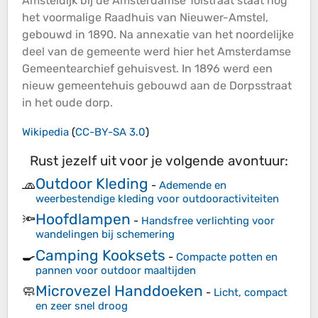
Amsteldijk bij de Amsterdamse Tolstraat staat nog
het voormalige Raadhuis van Nieuwer-Amstel,
gebouwd in 1890. Na annexatie van het noordelijke
deel van de gemeente werd hier het Amsterdamse
Gemeentearchief gehuisvest. In 1896 werd een
nieuw gemeentehuis gebouwd aan de Dorpsstraat
in het oude dorp.
Wikipedia
(
CC-BY-SA 3.0
)
Rust jezelf uit voor je volgende avontuur:
Outdoor Kleding
🧢
-
Ademende en
weerbestendige kleding voor outdooractiviteiten
Hoofdlampen
🔦
-
Handsfree verlichting voor
wandelingen bij schemering
Camping Kooksets
🍳
-
Compacte potten en
pannen voor outdoor maaltijden
Microvezel Handdoeken
🧼
-
Licht, compact
en zeer snel droog