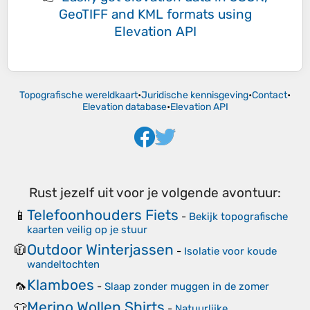
GeoTIFF and KML formats
using
Elevation API
Topografische wereldkaart
•
Juridische kennisgeving
•
Contact
•
Elevation database
•
Elevation API
Rust jezelf uit voor je volgende avontuur:
Telefoonhouders Fiets
📱
-
Bekijk topografische
kaarten veilig op je stuur
Outdoor Winterjassen
🧥
-
Isolatie voor koude
wandeltochten
Klamboes
🦟
-
Slaap zonder muggen in de zomer
Merino Wollen Shirts
👕
-
Natuurlijke