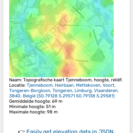
Naam
: Topografische kaart
Tjenneboom
, hoogte, reliëf.
Locatie
:
Tjenneboom, Heirbaan, Mettekoven, Voort,
Tongeren-Borgloon, Tongeren, Limburg, Vlaanderen,
3840, België
(
50.79128 5.29571 50.79138 5.29581
)
Gemiddelde hoogte
: 69 m
Minimale hoogte
: 51 m
Maximale hoogte
: 98 m
👉
Easily
get elevation data in JSON,