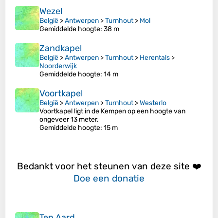
Wezel
België
>
Antwerpen
>
Turnhout
>
Mol
Gemiddelde hoogte
: 38 m
Zandkapel
België
>
Antwerpen
>
Turnhout
>
Herentals
>
Noorderwijk
Gemiddelde hoogte
: 14 m
Voortkapel
België
>
Antwerpen
>
Turnhout
>
Westerlo
Voortkapel ligt in de Kempen op een hoogte van
ongeveer 13 meter.
Gemiddelde hoogte
: 15 m
Bedankt voor het steunen van deze site ❤️
Doe een donatie
Ten Aard