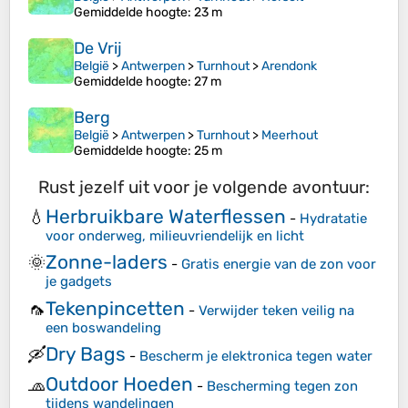
Gemiddelde hoogte
: 23 m
De Vrij
België
>
Antwerpen
>
Turnhout
>
Arendonk
Gemiddelde hoogte
: 27 m
Berg
België
>
Antwerpen
>
Turnhout
>
Meerhout
Gemiddelde hoogte
: 25 m
Rust jezelf uit voor je volgende avontuur:
Herbruikbare Waterflessen
💧
-
Hydratatie
voor onderweg, milieuvriendelijk en licht
Zonne-laders
🌞
-
Gratis energie van de zon voor
je gadgets
Tekenpincetten
🦟
-
Verwijder teken veilig na
een boswandeling
Dry Bags
🛶
-
Bescherm je elektronica tegen water
Outdoor Hoeden
🧢
-
Bescherming tegen zon
tijdens wandelingen