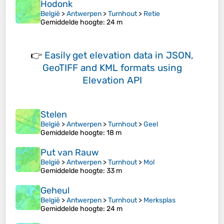
Hodonk
België
>
Antwerpen
>
Turnhout
>
Retie
Gemiddelde hoogte
: 24 m
👉
Easily
get elevation data in JSON,
GeoTIFF and KML formats
using
Elevation API
Stelen
België
>
Antwerpen
>
Turnhout
>
Geel
Gemiddelde hoogte
: 18 m
Put van Rauw
België
>
Antwerpen
>
Turnhout
>
Mol
Gemiddelde hoogte
: 33 m
Geheul
België
>
Antwerpen
>
Turnhout
>
Merksplas
Gemiddelde hoogte
: 24 m