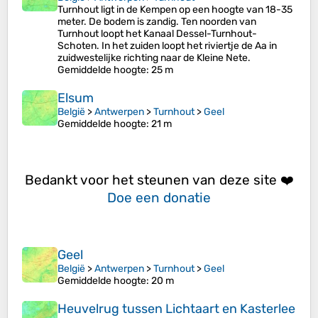
Turnhout ligt in de Kempen op een hoogte van 18-35
meter. De bodem is zandig. Ten noorden van
Turnhout loopt het Kanaal Dessel-Turnhout-
Schoten. In het zuiden loopt het riviertje de Aa in
zuidwestelijke richting naar de Kleine Nete.
Gemiddelde hoogte
: 25 m
Elsum
België
>
Antwerpen
>
Turnhout
>
Geel
Gemiddelde hoogte
: 21 m
Bedankt voor het steunen van deze site ❤️
Doe een donatie
Geel
België
>
Antwerpen
>
Turnhout
>
Geel
Gemiddelde hoogte
: 20 m
Heuvelrug tussen Lichtaart en Kasterlee