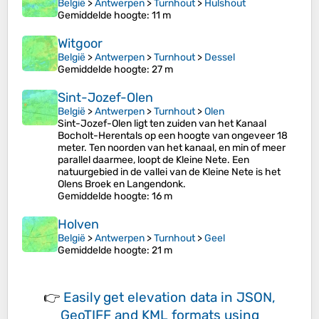
België
>
Antwerpen
>
Turnhout
>
Hulshout
Gemiddelde hoogte
: 11 m
Witgoor
België
>
Antwerpen
>
Turnhout
>
Dessel
Gemiddelde hoogte
: 27 m
Sint-Jozef-Olen
België
>
Antwerpen
>
Turnhout
>
Olen
Sint-Jozef-Olen ligt ten zuiden van het Kanaal
Bocholt-Herentals op een hoogte van ongeveer 18
meter. Ten noorden van het kanaal, en min of meer
parallel daarmee, loopt de Kleine Nete. Een
natuurgebied in de vallei van de Kleine Nete is het
Olens Broek en Langendonk.
Gemiddelde hoogte
: 16 m
Holven
België
>
Antwerpen
>
Turnhout
>
Geel
Gemiddelde hoogte
: 21 m
👉
Easily
get elevation data in JSON,
GeoTIFF and KML formats
using