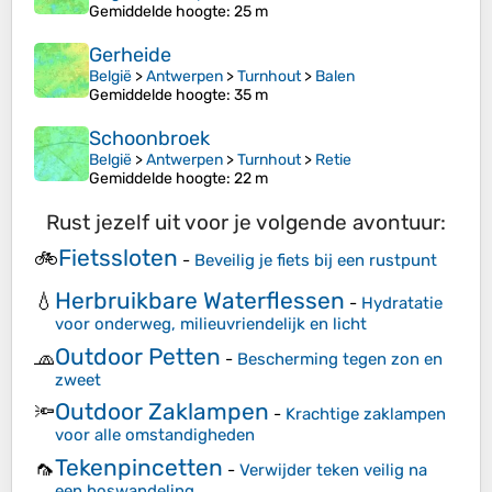
Gemiddelde hoogte
: 25 m
Gerheide
België
>
Antwerpen
>
Turnhout
>
Balen
Gemiddelde hoogte
: 35 m
Schoonbroek
België
>
Antwerpen
>
Turnhout
>
Retie
Gemiddelde hoogte
: 22 m
Rust jezelf uit voor je volgende avontuur:
Fietssloten
🚲
-
Beveilig je fiets bij een rustpunt
Herbruikbare Waterflessen
💧
-
Hydratatie
voor onderweg, milieuvriendelijk en licht
Outdoor Petten
🧢
-
Bescherming tegen zon en
zweet
Outdoor Zaklampen
🔦
-
Krachtige zaklampen
voor alle omstandigheden
Tekenpincetten
🦟
-
Verwijder teken veilig na
een boswandeling