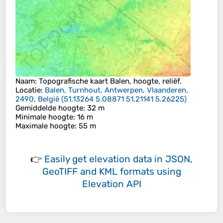
Naam
: Topografische kaart
Balen
, hoogte, reliëf.
Locatie
:
Balen, Turnhout, Antwerpen, Vlaanderen,
2490, België
(
51.13264 5.08871 51.21141 5.26225
)
Gemiddelde hoogte
: 32 m
Minimale hoogte
: 16 m
Maximale hoogte
: 55 m
👉
Easily
get elevation data in JSON,
GeoTIFF and KML formats
using
Elevation API