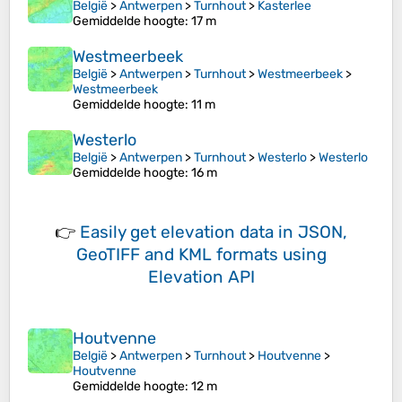
België
>
Antwerpen
>
Turnhout
>
Kasterlee
Gemiddelde hoogte
: 17 m
Westmeerbeek
België
>
Antwerpen
>
Turnhout
>
Westmeerbeek
>
Westmeerbeek
Gemiddelde hoogte
: 11 m
Westerlo
België
>
Antwerpen
>
Turnhout
>
Westerlo
>
Westerlo
Gemiddelde hoogte
: 16 m
👉
Easily
get elevation data in JSON,
GeoTIFF and KML formats
using
Elevation API
Houtvenne
België
>
Antwerpen
>
Turnhout
>
Houtvenne
>
Houtvenne
Gemiddelde hoogte
: 12 m