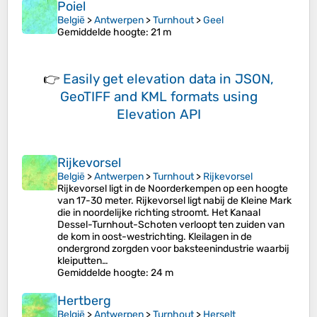
Poiel
België
>
Antwerpen
>
Turnhout
>
Geel
Gemiddelde hoogte
: 21 m
👉
Easily
get elevation data in JSON,
GeoTIFF and KML formats
using
Elevation API
Rijkevorsel
België
>
Antwerpen
>
Turnhout
>
Rijkevorsel
Rijkevorsel ligt in de Noorderkempen op een hoogte
van 17-30 meter. Rijkevorsel ligt nabij de Kleine Mark
die in noordelijke richting stroomt. Het Kanaal
Dessel-Turnhout-Schoten verloopt ten zuiden van
de kom in oost-westrichting. Kleilagen in de
ondergrond zorgden voor baksteenindustrie waarbij
kleiputten…
Gemiddelde hoogte
: 24 m
Hertberg
België
>
Antwerpen
>
Turnhout
>
Herselt