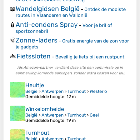
Wandelgidsen België
📖
-
Ontdek de mooiste
routes in Vlaanderen en Wallonië
Anti-condens Spray
🧴
-
Voor je bril of
sportzonnebril
Zonne-laders
🌞
-
Gratis energie van de zon voor
je gadgets
Fietssloten
🚲
-
Beveilig je fiets bij een rustpunt
Als Amazon-partner verdient deze site een commissie op in
aanmerking komende aankopen, zonder extra kosten voor jou.
Heultje
België
>
Antwerpen
>
Turnhout
>
Westerlo
Gemiddelde hoogte
: 12 m
Winkelomheide
België
>
Antwerpen
>
Turnhout
>
Geel
Gemiddelde hoogte
: 19 m
Turnhout
België
>
Antwerpen
>
Turnhout