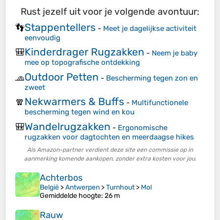
Rust jezelf uit voor je volgende avontuur:
Stappentellers
👣
-
Meet je dagelijkse activiteit
eenvoudig
Kinderdrager Rugzakken
🎒
-
Neem je baby
mee op topografische ontdekking
Outdoor Petten
🧢
-
Bescherming tegen zon en
zweet
Nekwarmers & Buffs
🧣
-
Multifunctionele
bescherming tegen wind en kou
Wandelrugzakken
🎒
-
Ergonomische
rugzakken voor dagtochten en meerdaagse hikes
Als Amazon-partner verdient deze site een commissie op in
aanmerking komende aankopen, zonder extra kosten voor jou.
Achterbos
België
>
Antwerpen
>
Turnhout
>
Mol
Gemiddelde hoogte
: 26 m
Rauw