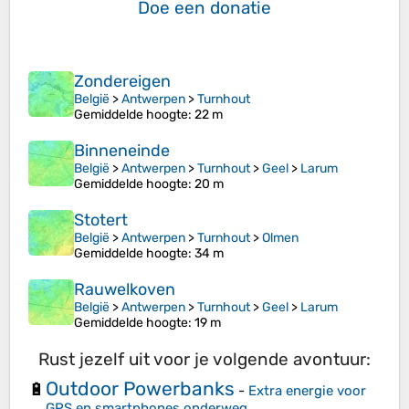
Doe een donatie
Zondereigen
België
>
Antwerpen
>
Turnhout
Gemiddelde hoogte
: 22 m
Binneneinde
België
>
Antwerpen
>
Turnhout
>
Geel
>
Larum
Gemiddelde hoogte
: 20 m
Stotert
België
>
Antwerpen
>
Turnhout
>
Olmen
Gemiddelde hoogte
: 34 m
Rauwelkoven
België
>
Antwerpen
>
Turnhout
>
Geel
>
Larum
Gemiddelde hoogte
: 19 m
Rust jezelf uit voor je volgende avontuur:
Outdoor Powerbanks
🔋
-
Extra energie voor
GPS en smartphones onderweg