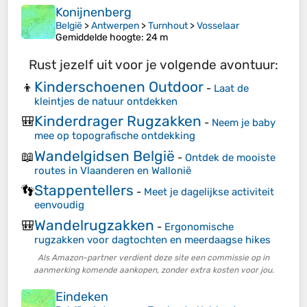
Konijnenberg
België
>
Antwerpen
>
Turnhout
>
Vosselaar
Gemiddelde hoogte
: 24 m
Rust jezelf uit voor je volgende avontuur:
Kinderschoenen Outdoor
👦
-
Laat de
kleintjes de natuur ontdekken
Kinderdrager Rugzakken
🎒
-
Neem je baby
mee op topografische ontdekking
Wandelgidsen België
📖
-
Ontdek de mooiste
routes in Vlaanderen en Wallonië
Stappentellers
👣
-
Meet je dagelijkse activiteit
eenvoudig
Wandelrugzakken
🎒
-
Ergonomische
rugzakken voor dagtochten en meerdaagse hikes
Als Amazon-partner verdient deze site een commissie op in
aanmerking komende aankopen, zonder extra kosten voor jou.
Eindeken