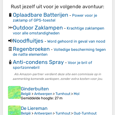
Rust jezelf uit voor je volgende avontuur:
Oplaadbare Batterijen
🔋
-
Power voor je
zaklamp of GPS-toestel
Outdoor Zaklampen
🔦
-
Krachtige zaklampen
voor alle omstandigheden
Noodfluitjes
📢
-
Word gehoord in geval van nood
Regenbroeken
👖
-
Volledige bescherming tegen
de natte elementen
Anti-condens Spray
🧴
-
Voor je bril of
sportzonnebril
Als Amazon-partner verdient deze site een commissie op in
aanmerking komende aankopen, zonder extra kosten voor jou.
Ginderbuiten
België
>
Antwerpen
>
Turnhout
>
Mol
Gemiddelde hoogte
: 27 m
De Liereman
België
>
Antwerpen
>
Turnhout
>
Oud-Turnhout