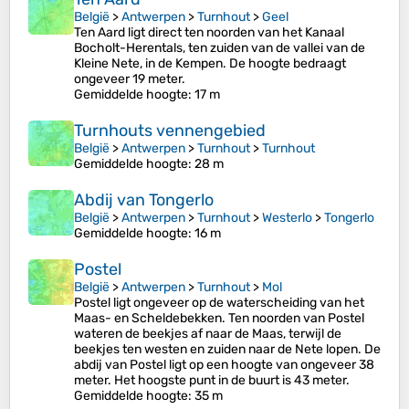
België
>
Antwerpen
>
Turnhout
>
Geel
Ten Aard ligt direct ten noorden van het Kanaal
Bocholt-Herentals, ten zuiden van de vallei van de
Kleine Nete, in de Kempen. De hoogte bedraagt
ongeveer 19 meter.
Gemiddelde hoogte
: 17 m
Turnhouts vennengebied
België
>
Antwerpen
>
Turnhout
>
Turnhout
Gemiddelde hoogte
: 28 m
Abdij van Tongerlo
België
>
Antwerpen
>
Turnhout
>
Westerlo
>
Tongerlo
Gemiddelde hoogte
: 16 m
Postel
België
>
Antwerpen
>
Turnhout
>
Mol
Postel ligt ongeveer op de waterscheiding van het
Maas- en Scheldebekken. Ten noorden van Postel
wateren de beekjes af naar de Maas, terwijl de
beekjes ten westen en zuiden naar de Nete lopen. De
abdij van Postel ligt op een hoogte van ongeveer 38
meter. Het hoogste punt in de buurt is 43 meter.
Gemiddelde hoogte
: 35 m