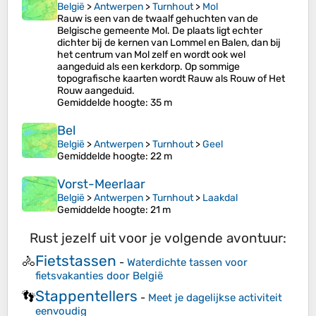
België
>
Antwerpen
>
Turnhout
>
Mol
Rauw is een van de twaalf gehuchten van de
Belgische gemeente Mol. De plaats ligt echter
dichter bij de kernen van Lommel en Balen, dan bij
het centrum van Mol zelf en wordt ook wel
aangeduid als een kerkdorp. Op sommige
topografische kaarten wordt Rauw als Rouw of Het
Rouw aangeduid.
Gemiddelde hoogte
: 35 m
Bel
België
>
Antwerpen
>
Turnhout
>
Geel
Gemiddelde hoogte
: 22 m
Vorst-Meerlaar
België
>
Antwerpen
>
Turnhout
>
Laakdal
Gemiddelde hoogte
: 21 m
Rust jezelf uit voor je volgende avontuur:
Fietstassen
🚴
-
Waterdichte tassen voor
fietsvakanties door België
Stappentellers
👣
-
Meet je dagelijkse activiteit
eenvoudig