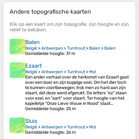
Andere topografische kaarten
Klik op een
kaart
om zijn
topografie
, zijn
hoogte
en zijn
reliëf
te bekijken.
Balen
België
>
Antwerpen
>
Turnhout
>
Balen
>
Balen
Gemiddelde hoogte
: 31 m
Ezaart
België
>
Antwerpen
>
Turnhout
>
Mol
Een ander verhaal over de herkomst van Ezaart gaat
over een boer en zijn koppige ezel. Om het dier toch
te kunnen voortbewegen, trok men zo hard aan zijn
staart, dat deze werd afgerukt. De letters "ez" staan
voor ezel, en "aart" voor staart. Ter hoogte van het
kapelletje "Onze Lieve Vrouw in Nood" staat…
Gemiddelde hoogte
: 25 m
Sluis
België
>
Antwerpen
>
Turnhout
>
Mol
Gemiddelde hoogte
: 26 m