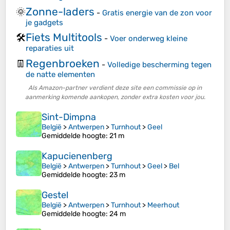
Zonne-laders
🌞
-
Gratis energie van de zon voor
je gadgets
Fiets Multitools
🛠️
-
Voer onderweg kleine
reparaties uit
Regenbroeken
👖
-
Volledige bescherming tegen
de natte elementen
Als Amazon-partner verdient deze site een commissie op in
aanmerking komende aankopen, zonder extra kosten voor jou.
Sint-Dimpna
België
>
Antwerpen
>
Turnhout
>
Geel
Gemiddelde hoogte
: 21 m
Kapucienenberg
België
>
Antwerpen
>
Turnhout
>
Geel
>
Bel
Gemiddelde hoogte
: 23 m
Gestel
België
>
Antwerpen
>
Turnhout
>
Meerhout
Gemiddelde hoogte
: 24 m